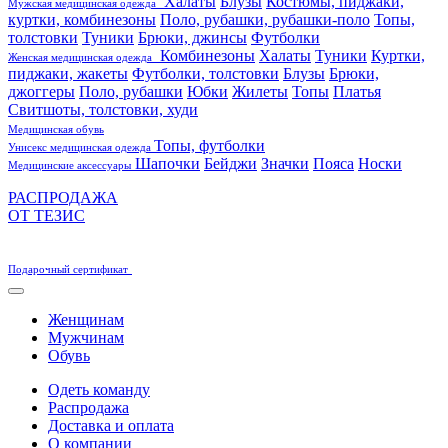
Халаты
Блузы
Костюмы, пиджаки,
Мужская медицинская одежда
куртки, комбинезоны
Поло, рубашки, рубашки-поло
Топы,
толстовки
Туники
Брюки, джинсы
Футболки
Комбинезоны
Халаты
Туники
Куртки,
Женская медицинская одежда
пиджаки, жакеты
Футболки, толстовки
Блузы
Брюки,
джоггеры
Поло, рубашки
Юбки
Жилеты
Топы
Платья
Свитшоты, толстовки, худи
Медицинская обувь
Топы, футболки
Унисекс медицинская одежда
Шапочки
Бейджи
Значки
Пояса
Носки
Медицинские аксессуары
РАСПРОДАЖА
ОТ ТЕЗИС
Подарочный сертификат
Женщинам
Мужчинам
Обувь
Одеть команду
Распродажа
Доставка и оплата
О компании