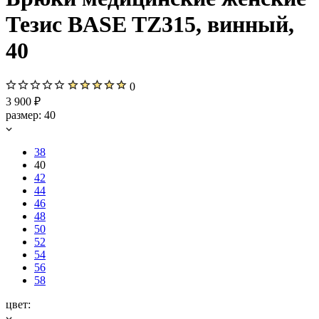
Тезис BASE TZ315, винный,
40
0
3 900 ₽
размер:
40
38
40
42
44
46
48
50
52
54
56
58
цвет: