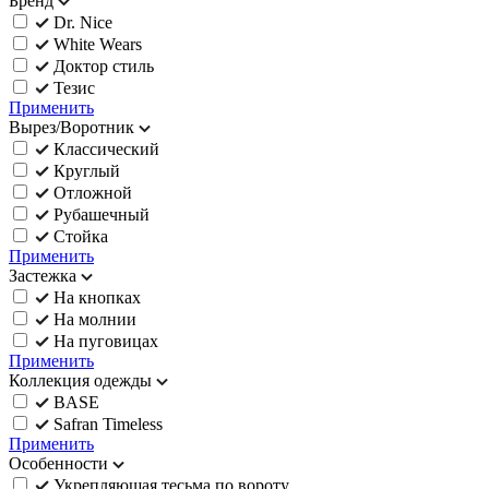
Бренд
Dr. Nice
White Wears
Доктор стиль
Тезис
Применить
Вырез/Воротник
Классический
Круглый
Отложной
Рубашечный
Стойка
Применить
Застежка
На кнопках
На молнии
На пуговицах
Применить
Коллекция одежды
BASE
Safran Timeless
Применить
Особенности
Укрепляющая тесьма по вороту