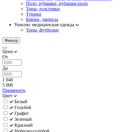
Поло, рубашки, рубашки-поло
Топы, толстовки
Туники
Брюки, джинсы
Унисекс медицинская одежда
Топы, футболки
Фильтр
Цена
От
До
1 040
5 000
Применить
Цвет
Белый
Голубой
Графит
Зеленый
Красный
Небесно-голубой