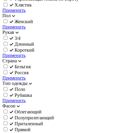
Хлястик
Применить
Пол
Женский
Применить
Рукав
3/4
Длинный
Короткий
Применить
Страна
Бельгия
Россия
Применить
Тип одежды
Поло
Рубашка
Применить
Фасон
Облегающий
Полуприлегающий
Приталенный
Прямой