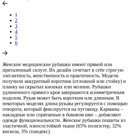
1
2
3
4
5
6
Женские медицинские рубашки имеют прямой или
приталенный силуэт. Их дизайн сочетает в себе строгую
элегантность, женственность и практичность. Модели
получили аккуратный воротник (отложной или стойку) и
планку на скрытых кнопках или молнии. Рубашки
удлиненного прямого кроя завершаются асимметричным
подолом. Рукав может быть коротким или длинным. В
некоторых моделях длина рукава регулируется с помощью
отворота, который фиксируется на пуговицу. Карманы –
накладные или спрятанные в боковом шве – добавляют
одежде функциональности. Женские рубашки пошиты из
эластичной, износостойкой ткани (65% полиэстер, 32%
вискоза, 3% спандекс).