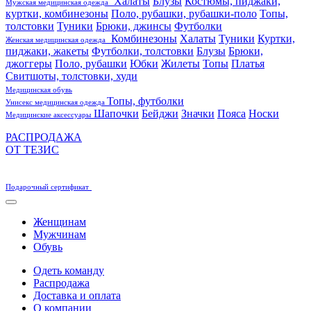
Халаты
Блузы
Костюмы, пиджаки,
Мужская медицинская одежда
куртки, комбинезоны
Поло, рубашки, рубашки-поло
Топы,
толстовки
Туники
Брюки, джинсы
Футболки
Комбинезоны
Халаты
Туники
Куртки,
Женская медицинская одежда
пиджаки, жакеты
Футболки, толстовки
Блузы
Брюки,
джоггеры
Поло, рубашки
Юбки
Жилеты
Топы
Платья
Свитшоты, толстовки, худи
Медицинская обувь
Топы, футболки
Унисекс медицинская одежда
Шапочки
Бейджи
Значки
Пояса
Носки
Медицинские аксессуары
РАСПРОДАЖА
ОТ ТЕЗИС
Подарочный сертификат
Женщинам
Мужчинам
Обувь
Одеть команду
Распродажа
Доставка и оплата
О компании