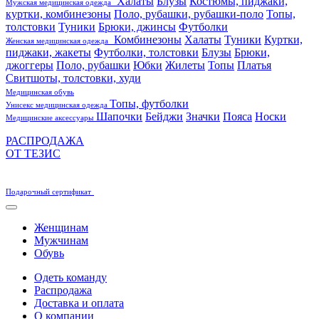
Халаты
Блузы
Костюмы, пиджаки,
Мужская медицинская одежда
куртки, комбинезоны
Поло, рубашки, рубашки-поло
Топы,
толстовки
Туники
Брюки, джинсы
Футболки
Комбинезоны
Халаты
Туники
Куртки,
Женская медицинская одежда
пиджаки, жакеты
Футболки, толстовки
Блузы
Брюки,
джоггеры
Поло, рубашки
Юбки
Жилеты
Топы
Платья
Свитшоты, толстовки, худи
Медицинская обувь
Топы, футболки
Унисекс медицинская одежда
Шапочки
Бейджи
Значки
Пояса
Носки
Медицинские аксессуары
РАСПРОДАЖА
ОТ ТЕЗИС
Подарочный сертификат
Женщинам
Мужчинам
Обувь
Одеть команду
Распродажа
Доставка и оплата
О компании