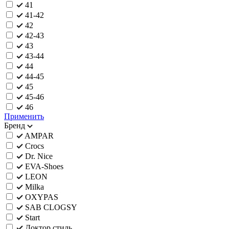
41
41-42
42
42-43
43
43-44
44
44-45
45
45-46
46
Применить
Бренд
AMPAR
Crocs
Dr. Nice
EVA-Shoes
LEON
Milka
OXYPAS
SAB CLOGSY
Start
Доктор стиль