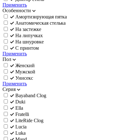
Применить
Особенности
Амортизирующая пятка
Анатомическая стелька
На застежке
На липучках
На шнуровке
С принтом
Применить
Пол
Женский
Мужской
Унисекс
Применить
Серия
Bayaband Clog
Duki
Ella
Fratelli
LiteRide Clog
Lucia
Luka
Maud