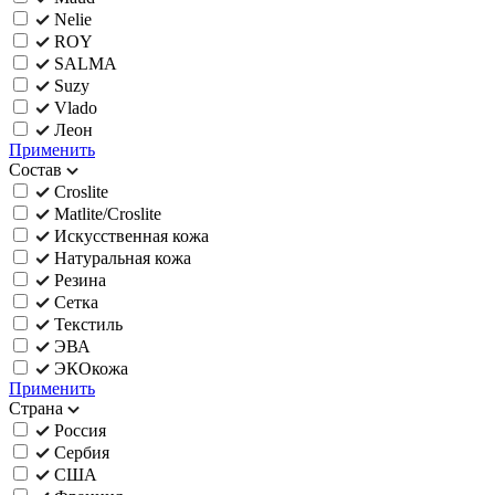
Nelie
ROY
SALMA
Suzy
Vlado
Леон
Применить
Состав
Croslite
Matlite/Croslite
Искусственная кожа
Натуральная кожа
Резина
Сетка
Текстиль
ЭВА
ЭКОкожа
Применить
Страна
Россия
Сербия
США