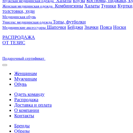
Халаты
Блузы
Костюмы, пиджаки, ку
Мужская медицинская одежда
Комбинезоны
Халаты
Туники
Куртки
Женская медицинская одежда
толстовки, худи
Медицинская обувь
Топы, футболки
Унисекс медицинская одежда
Шапочки
Бейджи
Значки
Пояса
Носки
Медицинские аксессуары
РАСПРОДАЖА
ОТ ТЕЗИС
Подарочный сертификат
Женщинам
Мужчинам
Обувь
Одеть команду
Распродажа
Доставка и оплата
О компании
Контакты
Бренды
Образы