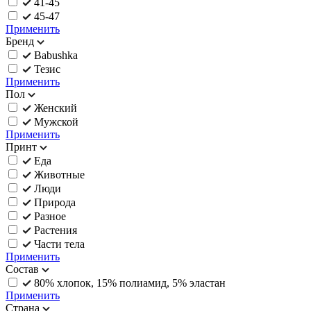
41-45
45-47
Применить
Бренд
Babushka
Тезис
Применить
Пол
Женский
Мужской
Применить
Принт
Еда
Животные
Люди
Природа
Разное
Растения
Части тела
Применить
Состав
80% хлопок, 15% полиамид, 5% эластан
Применить
Страна