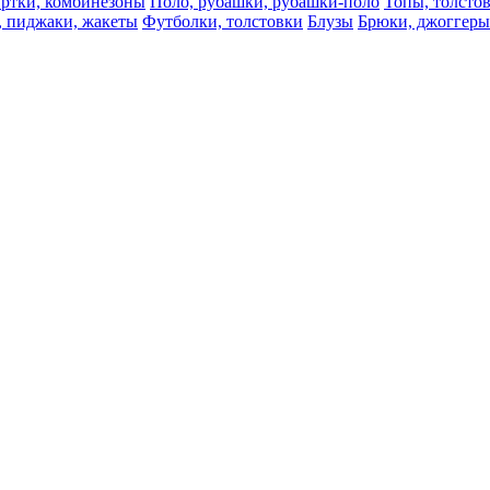
ртки, комбинезоны
Поло, рубашки, рубашки-поло
Топы, толсто
, пиджаки, жакеты
Футболки, толстовки
Блузы
Брюки, джоггеры