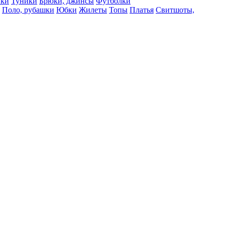
вки
Туники
Брюки, джинсы
Футболки
Поло, рубашки
Юбки
Жилеты
Топы
Платья
Свитшоты,