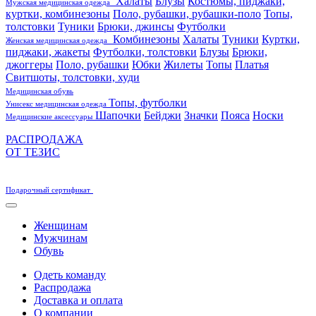
Халаты
Блузы
Костюмы, пиджаки,
Мужская медицинская одежда
куртки, комбинезоны
Поло, рубашки, рубашки-поло
Топы,
толстовки
Туники
Брюки, джинсы
Футболки
Комбинезоны
Халаты
Туники
Куртки,
Женская медицинская одежда
пиджаки, жакеты
Футболки, толстовки
Блузы
Брюки,
джоггеры
Поло, рубашки
Юбки
Жилеты
Топы
Платья
Свитшоты, толстовки, худи
Медицинская обувь
Топы, футболки
Унисекс медицинская одежда
Шапочки
Бейджи
Значки
Пояса
Носки
Медицинские аксессуары
РАСПРОДАЖА
ОТ ТЕЗИС
Подарочный сертификат
Женщинам
Мужчинам
Обувь
Одеть команду
Распродажа
Доставка и оплата
О компании