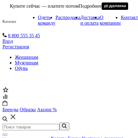
Купите сейчас — платите потом
Подробнее
Одеть
Распродажа
Доставка
О
Контак
Каталог
команду
и оплата
компании
8 800 555 35 45
Вход
Регистрация
Женщинам
Мужчинам
Обувь
Бренды
Образы
Акции %