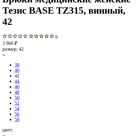
Тезис BASE TZ315, винный,
42
0
3 900 ₽
размер:
42
38
40
42
44
46
48
50
52
54
56
58
цвет: