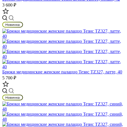
3 600 ₽
Брюки медицинские женские палаццо Тезис TZ327, латте, 40
5 700 ₽