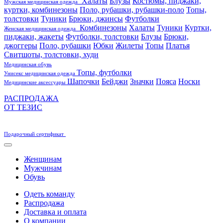
Халаты
Блузы
Костюмы, пиджаки,
Мужская медицинская одежда
куртки, комбинезоны
Поло, рубашки, рубашки-поло
Топы,
толстовки
Туники
Брюки, джинсы
Футболки
Комбинезоны
Халаты
Туники
Куртки,
Женская медицинская одежда
пиджаки, жакеты
Футболки, толстовки
Блузы
Брюки,
джоггеры
Поло, рубашки
Юбки
Жилеты
Топы
Платья
Свитшоты, толстовки, худи
Медицинская обувь
Топы, футболки
Унисекс медицинская одежда
Шапочки
Бейджи
Значки
Пояса
Носки
Медицинские аксессуары
РАСПРОДАЖА
ОТ ТЕЗИС
Подарочный сертификат
Женщинам
Мужчинам
Обувь
Одеть команду
Распродажа
Доставка и оплата
О компании