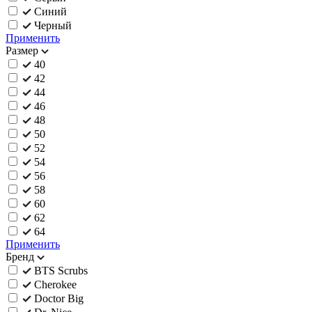
Синий
Черный
Применить
Размер
40
42
44
46
48
50
52
54
56
58
60
62
64
Применить
Бренд
BTS Scrubs
Cherokee
Doctor Big