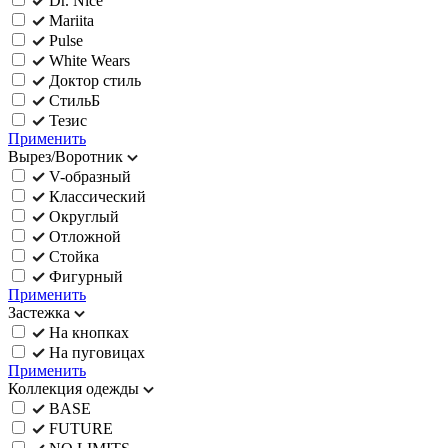
Dr. Nice
Mariita
Pulse
White Wears
Доктор стиль
СтильБ
Тезис
Применить
Вырез/Воротник
V-образный
Классический
Округлый
Отложной
Стойка
Фигурный
Применить
Застежка
На кнопках
На пуговицах
Применить
Коллекция одежды
BASE
FUTURE