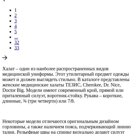
1
2
3
4
5
...
32
33
Халат – один из наиболее распространенных видов
медицинской униформы. Этот утилитарный предмет одежды
может и должен выглядеть стильно. В каталоге представлены
женские медицинские халаты ТЕЗИС, Cherokee, Dr. Nice,
Doctor Big. Модели имеют современный крой, прямой или
приталенный силуэт, воротник-стойку. Рукава – короткие,
длинные, ¾ (три четверти) или 7/8.
Некоторые модели отличаются оригинальным дизайном
горловины, а также наличием пояса, подчеркивающий линию
талии. Рельефные швы на спинке визуально делают силуэт