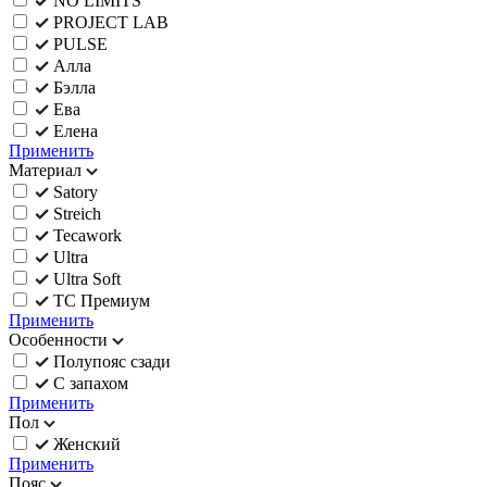
NO LIMITS
PROJECT LAB
PULSE
Алла
Бэлла
Ева
Елена
Применить
Материал
Satory
Streich
Tecawork
Ultra
Ultra Soft
ТС Премиум
Применить
Особенности
Полупояс сзади
С запахом
Применить
Пол
Женский
Применить
Пояс