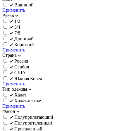
Вшивной
Применить
Рукав
1/2
3/4
7/8
Длинный
Короткий
Применить
Страна
Россия
Сербия
США
Южная Корея
Применить
Тип одежды
Халат
Халат-платье
Применить
Фасон
Полуприлегающий
Полуприталенный
Приталенный