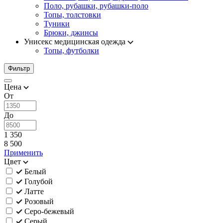
Поло, рубашки, рубашки-поло
Топы, толстовки
Туники
Брюки, джинсы
Унисекс медицинская одежда
Топы, футболки
Фильтр
Цена
От
До
1 350
8 500
Применить
Цвет
Белый
Голубой
Латте
Розовый
Серо-бежевый
Серый