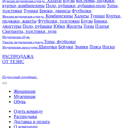
Халаты
Блузы
Костюмы, пиджаки,
Мужская медицинская одежда
куртки, комбинезоны
Поло, рубашки, рубашки-поло
Топы,
толстовки
Туники
Брюки, джинсы
Футболки
Комбинезоны
Халаты
Туники
Куртки,
Женская медицинская одежда
пиджаки, жакеты
Футболки, толстовки
Блузы
Брюки,
джоггеры
Поло, рубашки
Юбки
Жилеты
Топы
Платья
Свитшоты, толстовки, худи
Медицинская обувь
Топы, футболки
Унисекс медицинская одежда
Шапочки
Бейджи
Значки
Пояса
Носки
Медицинские аксессуары
РАСПРОДАЖА
ОТ ТЕЗИС
Подарочный сертификат
Женщинам
Мужчинам
Обувь
Одеть команду
Распродажа
Доставка и оплата
О компании