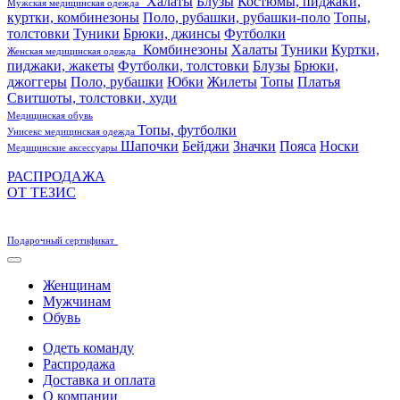
Халаты
Блузы
Костюмы, пиджаки,
Мужская медицинская одежда
куртки, комбинезоны
Поло, рубашки, рубашки-поло
Топы,
толстовки
Туники
Брюки, джинсы
Футболки
Комбинезоны
Халаты
Туники
Куртки,
Женская медицинская одежда
пиджаки, жакеты
Футболки, толстовки
Блузы
Брюки,
джоггеры
Поло, рубашки
Юбки
Жилеты
Топы
Платья
Свитшоты, толстовки, худи
Медицинская обувь
Топы, футболки
Унисекс медицинская одежда
Шапочки
Бейджи
Значки
Пояса
Носки
Медицинские аксессуары
РАСПРОДАЖА
ОТ ТЕЗИС
Подарочный сертификат
Женщинам
Мужчинам
Обувь
Одеть команду
Распродажа
Доставка и оплата
О компании