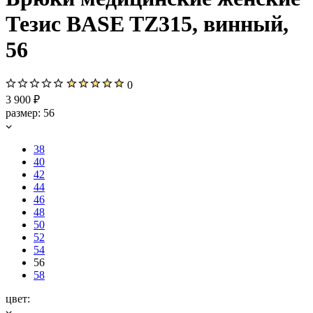
Тезис BASE TZ315, винный,
56
0
3 900 ₽
размер:
56
38
40
42
44
46
48
50
52
54
56
58
цвет: