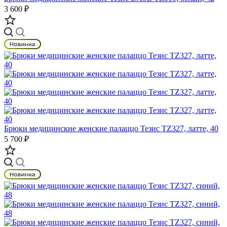
3 600 ₽
Брюки медицинские женские палаццо Тезис TZ327, латте, 40
5 700 ₽