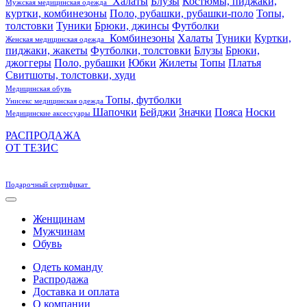
Халаты
Блузы
Костюмы, пиджаки,
Мужская медицинская одежда
куртки, комбинезоны
Поло, рубашки, рубашки-поло
Топы,
толстовки
Туники
Брюки, джинсы
Футболки
Комбинезоны
Халаты
Туники
Куртки,
Женская медицинская одежда
пиджаки, жакеты
Футболки, толстовки
Блузы
Брюки,
джоггеры
Поло, рубашки
Юбки
Жилеты
Топы
Платья
Свитшоты, толстовки, худи
Медицинская обувь
Топы, футболки
Унисекс медицинская одежда
Шапочки
Бейджи
Значки
Пояса
Носки
Медицинские аксессуары
РАСПРОДАЖА
ОТ ТЕЗИС
Подарочный сертификат
Женщинам
Мужчинам
Обувь
Одеть команду
Распродажа
Доставка и оплата
О компании