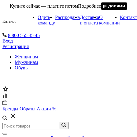
Купите сейчас — платите потом
Подробнее
Одеть
Распродажа
Доставка
О
Контак
Каталог
команду
и оплата
компании
8 800 555 35 45
Вход
Регистрация
Женщинам
Мужчинам
Обувь
Бренды
Образы
Акции %