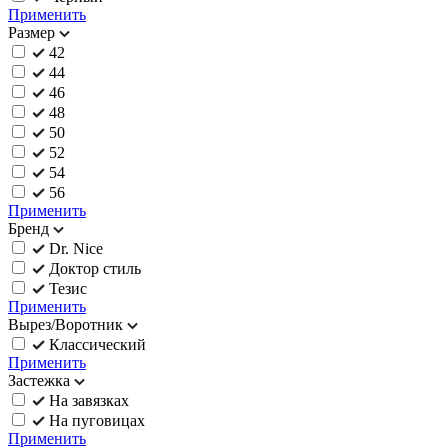
Применить
Размер
42
44
46
48
50
52
54
56
Применить
Бренд
Dr. Nice
Доктор стиль
Тезис
Применить
Вырез/Воротник
Классический
Применить
Застежка
На завязках
На пуговицах
Применить