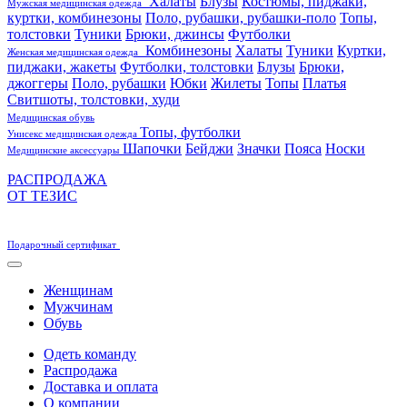
Халаты
Блузы
Костюмы, пиджаки,
Мужская медицинская одежда
куртки, комбинезоны
Поло, рубашки, рубашки-поло
Топы,
толстовки
Туники
Брюки, джинсы
Футболки
Комбинезоны
Халаты
Туники
Куртки,
Женская медицинская одежда
пиджаки, жакеты
Футболки, толстовки
Блузы
Брюки,
джоггеры
Поло, рубашки
Юбки
Жилеты
Топы
Платья
Свитшоты, толстовки, худи
Медицинская обувь
Топы, футболки
Унисекс медицинская одежда
Шапочки
Бейджи
Значки
Пояса
Носки
Медицинские аксессуары
РАСПРОДАЖА
ОТ ТЕЗИС
Подарочный сертификат
Женщинам
Мужчинам
Обувь
Одеть команду
Распродажа
Доставка и оплата
О компании