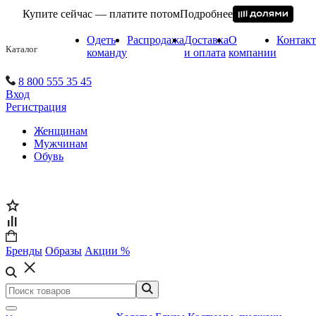
Купите сейчас — платите потом
Подробнее
Одеть
Распродажа
Доставка
О
Контак
Каталог
команду
и оплата
компании
8 800 555 35 45
Вход
Регистрация
Женщинам
Мужчинам
Обувь
Бренды
Образы
Акции %