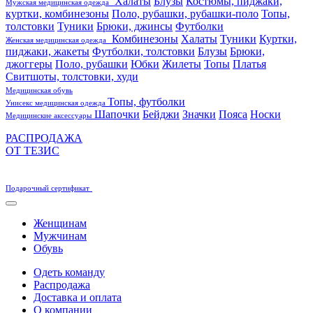
Халаты
Блузы
Костюмы, пиджаки,
Мужская медицинская одежда
куртки, комбинезоны
Поло, рубашки, рубашки-поло
Топы,
толстовки
Туники
Брюки, джинсы
Футболки
Комбинезоны
Халаты
Туники
Куртки,
Женская медицинская одежда
пиджаки, жакеты
Футболки, толстовки
Блузы
Брюки,
джоггеры
Поло, рубашки
Юбки
Жилеты
Топы
Платья
Свитшоты, толстовки, худи
Медицинская обувь
Топы, футболки
Унисекс медицинская одежда
Шапочки
Бейджи
Значки
Пояса
Носки
Медицинские аксессуары
РАСПРОДАЖА
ОТ ТЕЗИС
Подарочный сертификат
Женщинам
Мужчинам
Обувь
Одеть команду
Распродажа
Доставка и оплата
О компании