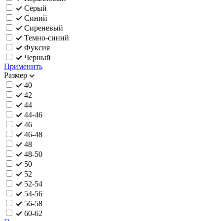
Серый
Синий
Сиреневый
Темно-синий
Фуксия
Черный
Применить
Размер
40
42
44
44-46
46
46-48
48
48-50
50
52
52-54
54-56
56-58
60-62