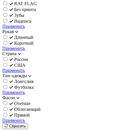
RAT FLAG
Без принта
Зубы
Надпись
Применить
Рукав
Длинный
Короткий
Применить
Страна
Россия
США
Применить
Тип одежды
Лонгслив
Футболка
Применить
Фасон
Oversize
Облегающий
Прямой
Применить
Сбросить