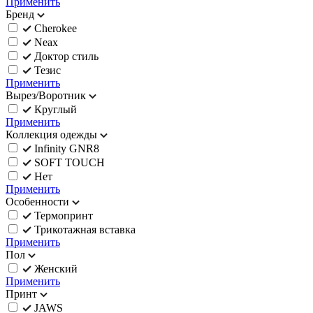
Применить
Бренд
Cherokee
Neax
Доктор стиль
Тезис
Применить
Вырез/Воротник
Круглый
Применить
Коллекция одежды
Infinity GNR8
SOFT TOUCH
Нет
Применить
Особенности
Термопринт
Трикотажная вставка
Применить
Пол
Женский
Применить
Принт
JAWS