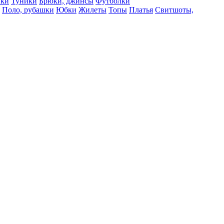
вки
Туники
Брюки, джинсы
Футболки
Поло, рубашки
Юбки
Жилеты
Топы
Платья
Свитшоты,