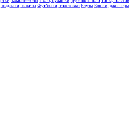
ртки, комбинезоны
Поло, рубашки, рубашки-поло
Топы, толсто
, пиджаки, жакеты
Футболки, толстовки
Блузы
Брюки, джоггеры