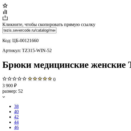
Кликните, чтобы скопировать прямую ссылку
Код:
ЦБ-00121660
Артикул:
TZ315-WIN-52
Брюки медицинские женские Т
0
3 900 ₽
размер:
52
38
40
42
44
46