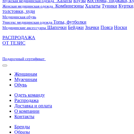
Халаты
Блузы
Костюмы, пиджаки, ку
Мужская медицинская одежда
Комбинезоны
Халаты
Туники
Куртки
Женская медицинская одежда
толстовки, худи
Медицинская обувь
Топы, футболки
Унисекс медицинская одежда
Шапочки
Бейджи
Значки
Пояса
Носки
Медицинские аксессуары
РАСПРОДАЖА
ОТ ТЕЗИС
Подарочный сертификат
Женщинам
Мужчинам
Обувь
Одеть команду
Распродажа
Доставка и оплата
О компании
Контакты
Бренды
Образы