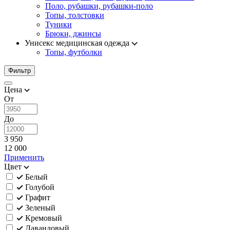
Поло, рубашки, рубашки-поло
Топы, толстовки
Туники
Брюки, джинсы
Унисекс медицинская одежда
Топы, футболки
Фильтр
Цена
От
До
3 950
12 000
Применить
Цвет
Белый
Голубой
Графит
Зеленый
Кремовый
Лавандовый