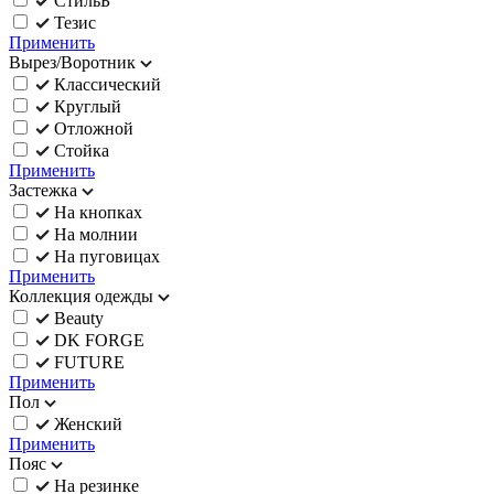
СтильБ
Тезис
Применить
Вырез/Воротник
Классический
Круглый
Отложной
Стойка
Применить
Застежка
На кнопках
На молнии
На пуговицах
Применить
Коллекция одежды
Beauty
DK FORGE
FUTURE
Применить
Пол
Женский
Применить
Пояс
На резинке