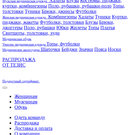
Халаты
Блузы
Костюмы, пиджаки,
Мужская медицинская одежда
куртки, комбинезоны
Поло, рубашки, рубашки-поло
Топы,
толстовки
Туники
Брюки, джинсы
Футболки
Комбинезоны
Халаты
Туники
Куртки,
Женская медицинская одежда
пиджаки, жакеты
Футболки, толстовки
Блузы
Брюки,
джоггеры
Поло, рубашки
Юбки
Жилеты
Топы
Платья
Свитшоты, толстовки, худи
Медицинская обувь
Топы, футболки
Унисекс медицинская одежда
Шапочки
Бейджи
Значки
Пояса
Носки
Медицинские аксессуары
РАСПРОДАЖА
ОТ ТЕЗИС
Подарочный сертификат
Женщинам
Мужчинам
Обувь
Одеть команду
Распродажа
Доставка и оплата
О компании