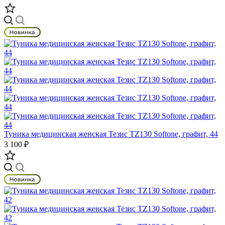
Туника медицинская женская Тезис TZ130 Softone, графит, 44
3 100 ₽