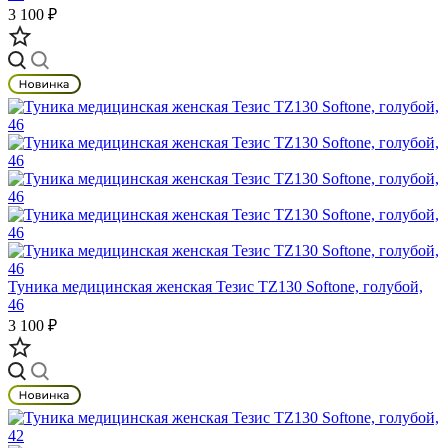
3 100 ₽
Туника медицинская женская Тезис TZ130 Softone, голубой,
46
3 100 ₽