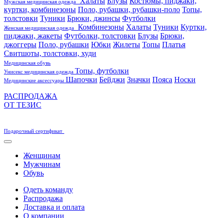
Халаты
Блузы
Костюмы, пиджаки,
Мужская медицинская одежда
куртки, комбинезоны
Поло, рубашки, рубашки-поло
Топы,
толстовки
Туники
Брюки, джинсы
Футболки
Комбинезоны
Халаты
Туники
Куртки,
Женская медицинская одежда
пиджаки, жакеты
Футболки, толстовки
Блузы
Брюки,
джоггеры
Поло, рубашки
Юбки
Жилеты
Топы
Платья
Свитшоты, толстовки, худи
Медицинская обувь
Топы, футболки
Унисекс медицинская одежда
Шапочки
Бейджи
Значки
Пояса
Носки
Медицинские аксессуары
РАСПРОДАЖА
ОТ ТЕЗИС
Подарочный сертификат
Женщинам
Мужчинам
Обувь
Одеть команду
Распродажа
Доставка и оплата
О компании