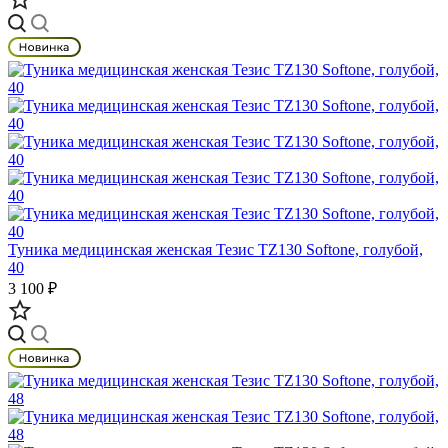
Туника медицинская женская Тезис TZ130 Softone, голубой,
40
3 100 ₽