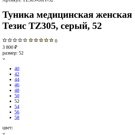
Туника медицинская женская
Тезис TZ305, серый, 52
0
3 800 ₽
размер:
52
40
42
44
46
48
50
52
54
56
58
цвет: