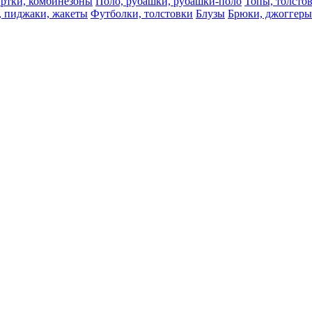
ртки, комбинезоны
Поло, рубашки, рубашки-поло
Топы, толсто
, пиджаки, жакеты
Футболки, толстовки
Блузы
Брюки, джоггеры