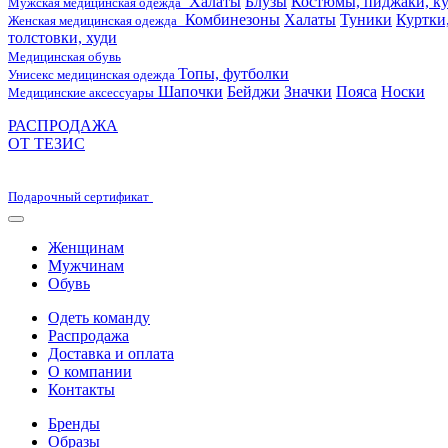
Халаты
Блузы
Костюмы, пиджаки, ку
Мужская медицинская одежда
Комбинезоны
Халаты
Туники
Куртки
Женская медицинская одежда
толстовки, худи
Медицинская обувь
Топы, футболки
Унисекс медицинская одежда
Шапочки
Бейджи
Значки
Пояса
Носки
Медицинские аксессуары
РАСПРОДАЖА
ОТ ТЕЗИС
Подарочный сертификат
Женщинам
Мужчинам
Обувь
Одеть команду
Распродажа
Доставка и оплата
О компании
Контакты
Бренды
Образы