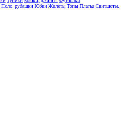
вки
Туники
Брюки, джинсы
Футболки
Поло, рубашки
Юбки
Жилеты
Топы
Платья
Свитшоты,