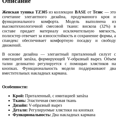
Описание
Женская туника TZ305
из коллекции
BASE
от
Тезис
— это
сочетание элегантного дизайна, продуманного кроя и
функционального комфорта. Модель выполнена из
высокотехнологичной смесовой ткани: вискоза (32%) в
составе придает материалу исключительную мягкость,
полиэстер отвечает за износостойкость и сохранение формы, а
спандекс обеспечивает комфортную посадку и свободу
движений.
В основе дизайна — элегантный приталенный силуэт с
имитацией запáха, формирующей V-образный вырез. Объем
талии деликатно регулируется с помощью хлястиков на
кнопках. Функциональность модели поддерживают два
вместительных накладных кармана.
Особенности:
Крой:
Приталенный, с имитацией запáха
Ткань:
Эластичная смесовая ткань
Дизайн:
V-образный вырез
Детали:
Регулируемые хлястики на кнопках
Функциональность:
Два накладных кармана