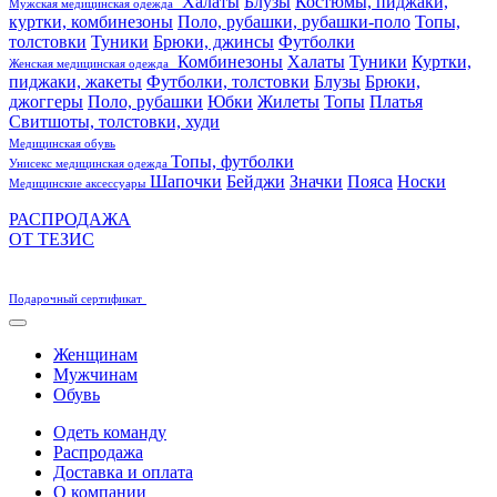
Халаты
Блузы
Костюмы, пиджаки,
Мужская медицинская одежда
куртки, комбинезоны
Поло, рубашки, рубашки-поло
Топы,
толстовки
Туники
Брюки, джинсы
Футболки
Комбинезоны
Халаты
Туники
Куртки,
Женская медицинская одежда
пиджаки, жакеты
Футболки, толстовки
Блузы
Брюки,
джоггеры
Поло, рубашки
Юбки
Жилеты
Топы
Платья
Свитшоты, толстовки, худи
Медицинская обувь
Топы, футболки
Унисекс медицинская одежда
Шапочки
Бейджи
Значки
Пояса
Носки
Медицинские аксессуары
РАСПРОДАЖА
ОТ ТЕЗИС
Подарочный сертификат
Женщинам
Мужчинам
Обувь
Одеть команду
Распродажа
Доставка и оплата
О компании