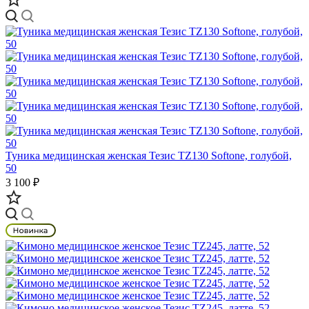
Туника медицинская женская Тезис TZ130 Softone, голубой,
50
3 100 ₽