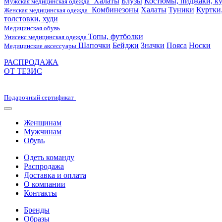
Халаты
Блузы
Костюмы, пиджаки, ку
Мужская медицинская одежда
Комбинезоны
Халаты
Туники
Куртки
Женская медицинская одежда
толстовки, худи
Медицинская обувь
Топы, футболки
Унисекс медицинская одежда
Шапочки
Бейджи
Значки
Пояса
Носки
Медицинские аксессуары
РАСПРОДАЖА
ОТ ТЕЗИС
Подарочный сертификат
Женщинам
Мужчинам
Обувь
Одеть команду
Распродажа
Доставка и оплата
О компании
Контакты
Бренды
Образы