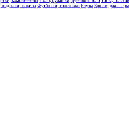
ртки, комбинезоны
Поло, рубашки, рубашки-поло
Топы, толсто
, пиджаки, жакеты
Футболки, толстовки
Блузы
Брюки, джоггеры