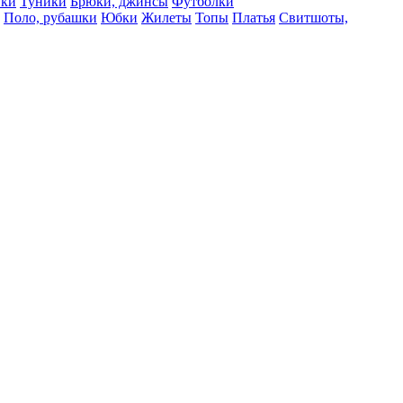
вки
Туники
Брюки, джинсы
Футболки
Поло, рубашки
Юбки
Жилеты
Топы
Платья
Свитшоты,