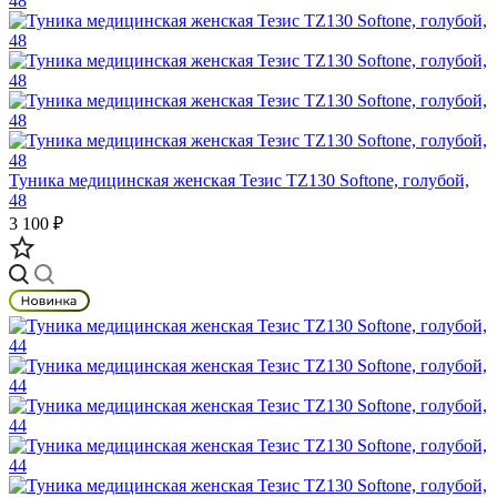
Туника медицинская женская Тезис TZ130 Softone, голубой,
48
3 100 ₽