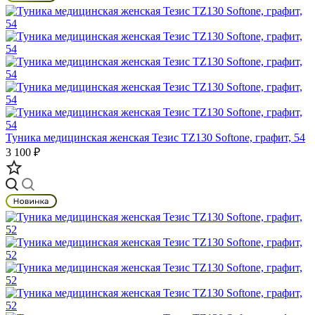
Туника медицинская женская Тезис TZ130 Softone, графит, 54
3 100 ₽