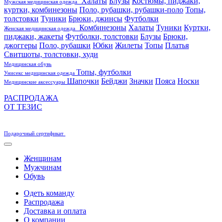
Халаты
Блузы
Костюмы, пиджаки,
Мужская медицинская одежда
куртки, комбинезоны
Поло, рубашки, рубашки-поло
Топы,
толстовки
Туники
Брюки, джинсы
Футболки
Комбинезоны
Халаты
Туники
Куртки,
Женская медицинская одежда
пиджаки, жакеты
Футболки, толстовки
Блузы
Брюки,
джоггеры
Поло, рубашки
Юбки
Жилеты
Топы
Платья
Свитшоты, толстовки, худи
Медицинская обувь
Топы, футболки
Унисекс медицинская одежда
Шапочки
Бейджи
Значки
Пояса
Носки
Медицинские аксессуары
РАСПРОДАЖА
ОТ ТЕЗИС
Подарочный сертификат
Женщинам
Мужчинам
Обувь
Одеть команду
Распродажа
Доставка и оплата
О компании