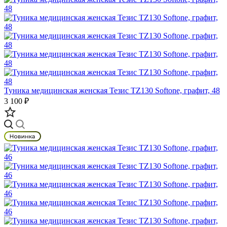
Туника медицинская женская Тезис TZ130 Softone, графит, 48
3 100 ₽