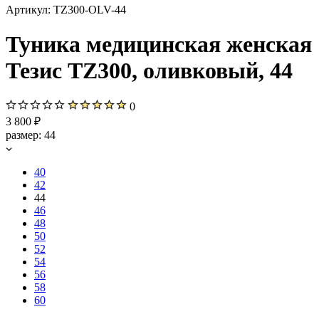
Артикул:
TZ300-OLV-44
Туника медицинская женская
Тезис TZ300, оливковый, 44
0
3 800 ₽
размер:
44
40
42
44
46
48
50
52
54
56
58
60