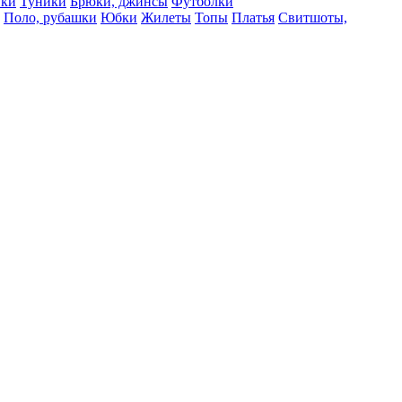
вки
Туники
Брюки, джинсы
Футболки
Поло, рубашки
Юбки
Жилеты
Топы
Платья
Свитшоты,