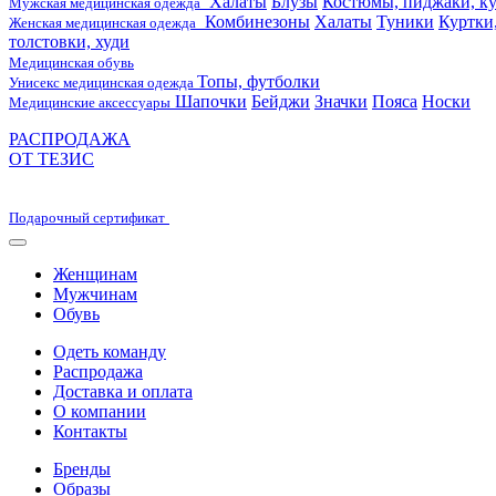
Халаты
Блузы
Костюмы, пиджаки, ку
Мужская медицинская одежда
Комбинезоны
Халаты
Туники
Куртки
Женская медицинская одежда
толстовки, худи
Медицинская обувь
Топы, футболки
Унисекс медицинская одежда
Шапочки
Бейджи
Значки
Пояса
Носки
Медицинские аксессуары
РАСПРОДАЖА
ОТ ТЕЗИС
Подарочный сертификат
Женщинам
Мужчинам
Обувь
Одеть команду
Распродажа
Доставка и оплата
О компании
Контакты
Бренды
Образы