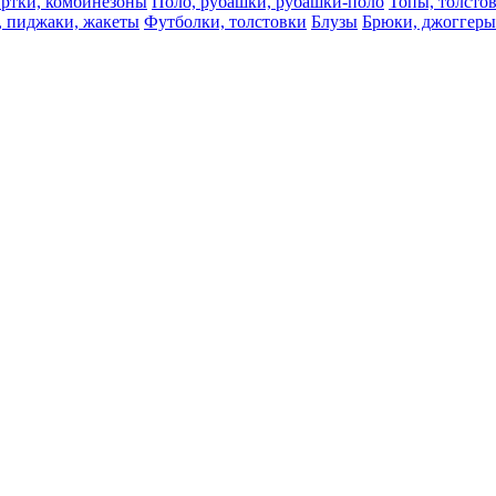
ртки, комбинезоны
Поло, рубашки, рубашки-поло
Топы, толсто
, пиджаки, жакеты
Футболки, толстовки
Блузы
Брюки, джоггеры