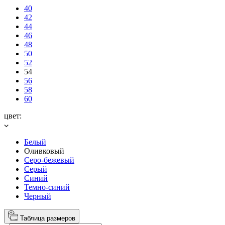
40
42
44
46
48
50
52
54
56
58
60
цвет:
Белый
Оливковый
Серо-бежевый
Серый
Синий
Темно-синий
Черный
Таблица размеров