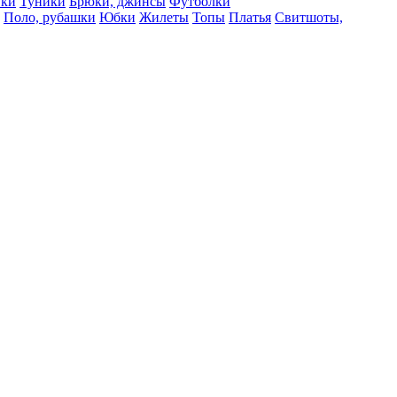
вки
Туники
Брюки, джинсы
Футболки
Поло, рубашки
Юбки
Жилеты
Топы
Платья
Свитшоты,