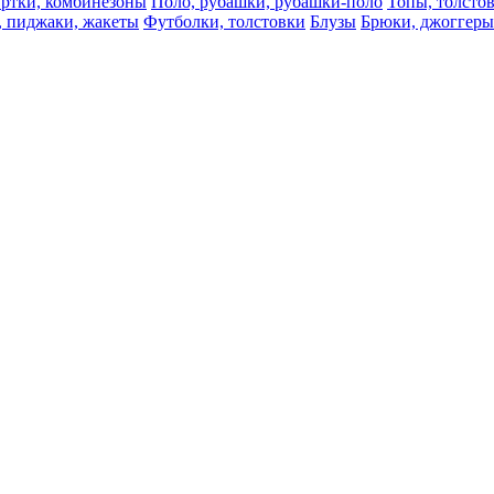
ртки, комбинезоны
Поло, рубашки, рубашки-поло
Топы, толсто
, пиджаки, жакеты
Футболки, толстовки
Блузы
Брюки, джоггеры