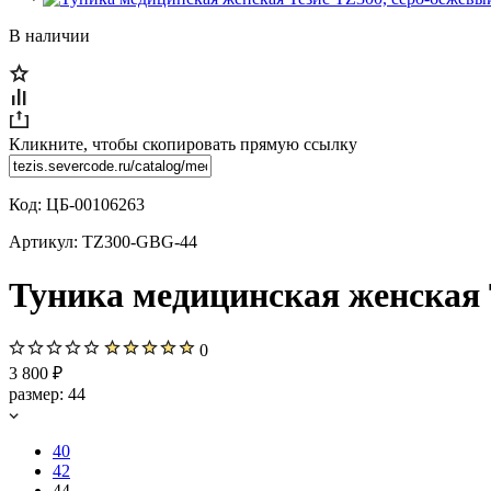
В наличии
Кликните, чтобы скопировать прямую ссылку
Код:
ЦБ-00106263
Артикул:
TZ300-GBG-44
Туника медицинская женская Т
0
3 800 ₽
размер:
44
40
42
44