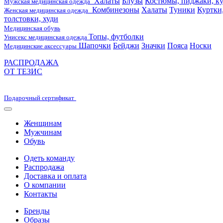
Халаты
Блузы
Костюмы, пиджаки, ку
Мужская медицинская одежда
Комбинезоны
Халаты
Туники
Куртки
Женская медицинская одежда
толстовки, худи
Медицинская обувь
Топы, футболки
Унисекс медицинская одежда
Шапочки
Бейджи
Значки
Пояса
Носки
Медицинские аксессуары
РАСПРОДАЖА
ОТ ТЕЗИС
Подарочный сертификат
Женщинам
Мужчинам
Обувь
Одеть команду
Распродажа
Доставка и оплата
О компании
Контакты
Бренды
Образы