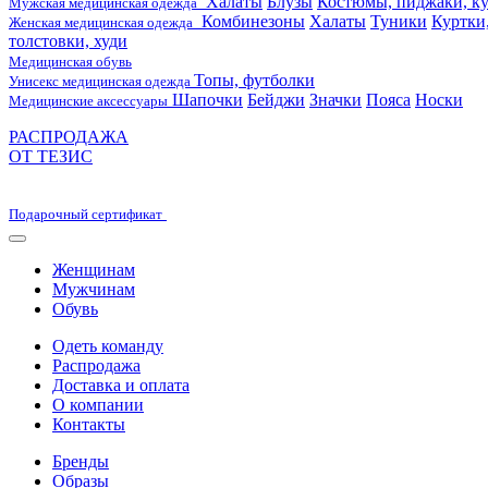
Халаты
Блузы
Костюмы, пиджаки, ку
Мужская медицинская одежда
Комбинезоны
Халаты
Туники
Куртки
Женская медицинская одежда
толстовки, худи
Медицинская обувь
Топы, футболки
Унисекс медицинская одежда
Шапочки
Бейджи
Значки
Пояса
Носки
Медицинские аксессуары
РАСПРОДАЖА
ОТ ТЕЗИС
Подарочный сертификат
Женщинам
Мужчинам
Обувь
Одеть команду
Распродажа
Доставка и оплата
О компании
Контакты
Бренды
Образы