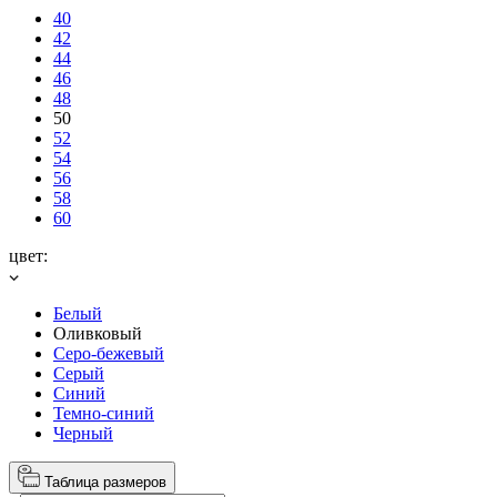
40
42
44
46
48
50
52
54
56
58
60
цвет:
Белый
Оливковый
Серо-бежевый
Серый
Синий
Темно-синий
Черный
Таблица размеров