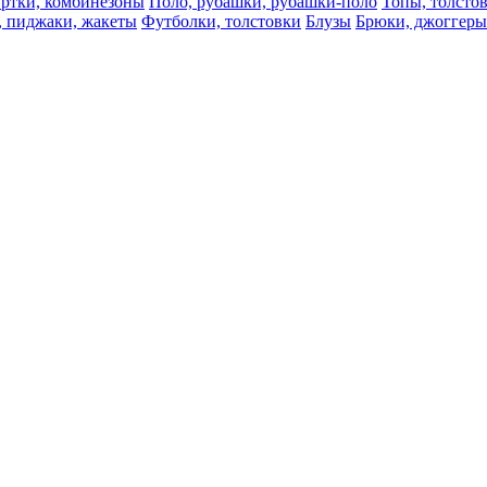
ртки, комбинезоны
Поло, рубашки, рубашки-поло
Топы, толсто
, пиджаки, жакеты
Футболки, толстовки
Блузы
Брюки, джоггеры