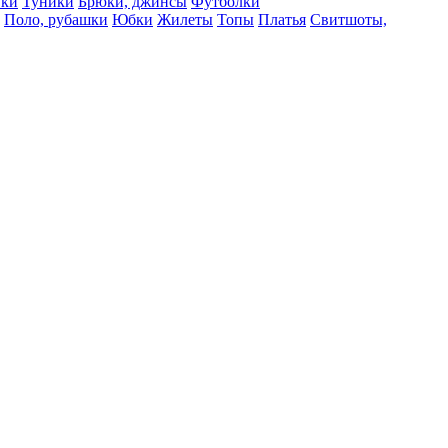
вки
Туники
Брюки, джинсы
Футболки
Поло, рубашки
Юбки
Жилеты
Топы
Платья
Свитшоты,