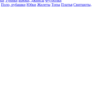
вки
Туники
Брюки, джинсы
Футболки
Поло, рубашки
Юбки
Жилеты
Топы
Платья
Свитшоты,