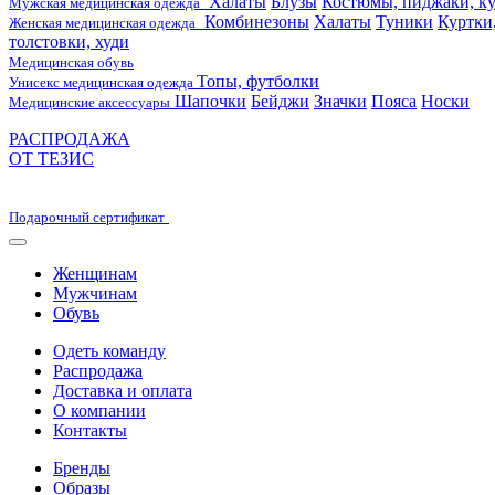
Халаты
Блузы
Костюмы, пиджаки, ку
Мужская медицинская одежда
Комбинезоны
Халаты
Туники
Куртки
Женская медицинская одежда
толстовки, худи
Медицинская обувь
Топы, футболки
Унисекс медицинская одежда
Шапочки
Бейджи
Значки
Пояса
Носки
Медицинские аксессуары
РАСПРОДАЖА
ОТ ТЕЗИС
Подарочный сертификат
Женщинам
Мужчинам
Обувь
Одеть команду
Распродажа
Доставка и оплата
О компании
Контакты
Бренды
Образы