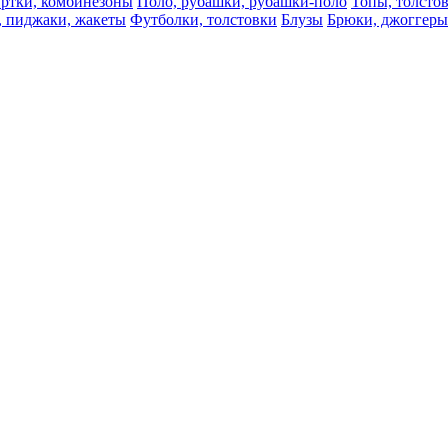
ртки, комбинезоны
Поло, рубашки, рубашки-поло
Топы, толсто
, пиджаки, жакеты
Футболки, толстовки
Блузы
Брюки, джоггеры