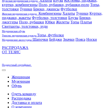
Халаты
Блузы
Костюмы, пиджаки,
Мужская медицинская одежда
куртки, комбинезоны
Поло, рубашки, рубашки-поло
Топы,
толстовки
Туники
Брюки, джинсы
Футболки
Комбинезоны
Халаты
Туники
Куртки,
Женская медицинская одежда
пиджаки, жакеты
Футболки, толстовки
Блузы
Брюки,
джоггеры
Поло, рубашки
Юбки
Жилеты
Топы
Платья
Свитшоты, толстовки, худи
Медицинская обувь
Топы, футболки
Унисекс медицинская одежда
Шапочки
Бейджи
Значки
Пояса
Носки
Медицинские аксессуары
РАСПРОДАЖА
ОТ ТЕЗИС
Подарочный сертификат
Женщинам
Мужчинам
Обувь
Одеть команду
Распродажа
Доставка и оплата
О компании