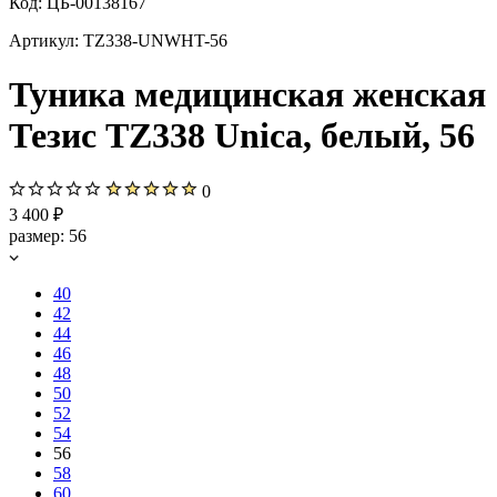
Код:
ЦБ-00138167
Артикул:
TZ338-UNWHT-56
Туника медицинская женская
Тезис TZ338 Unica, белый, 56
0
3 400 ₽
размер:
56
40
42
44
46
48
50
52
54
56
58
60