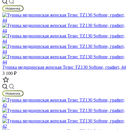
Туника медицинская женская Тезис TZ130 Softone, графит, 44
3 100 ₽