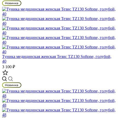
Туника медицинская женская Тезис TZ130 Softone, голубой,
40
3 100 ₽