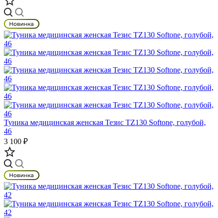
Туника медицинская женская Тезис TZ130 Softone, голубой,
46
3 100 ₽