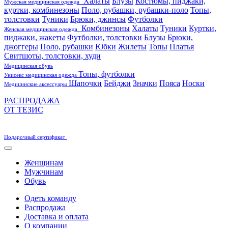
Халаты
Блузы
Костюмы, пиджаки,
Мужская медицинская одежда
куртки, комбинезоны
Поло, рубашки, рубашки-поло
Топы,
толстовки
Туники
Брюки, джинсы
Футболки
Комбинезоны
Халаты
Туники
Куртки,
Женская медицинская одежда
пиджаки, жакеты
Футболки, толстовки
Блузы
Брюки,
джоггеры
Поло, рубашки
Юбки
Жилеты
Топы
Платья
Свитшоты, толстовки, худи
Медицинская обувь
Топы, футболки
Унисекс медицинская одежда
Шапочки
Бейджи
Значки
Пояса
Носки
Медицинские аксессуары
РАСПРОДАЖА
ОТ ТЕЗИС
Подарочный сертификат
Женщинам
Мужчинам
Обувь
Одеть команду
Распродажа
Доставка и оплата
О компании