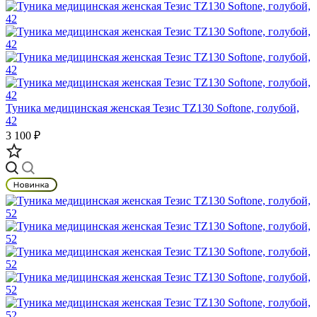
Туника медицинская женская Тезис TZ130 Softone, голубой,
42
3 100 ₽