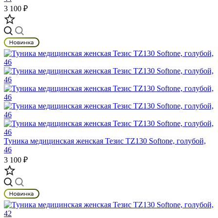
3 100 ₽
Туника медицинская женская Тезис TZ130 Softone, голубой,
46
3 100 ₽