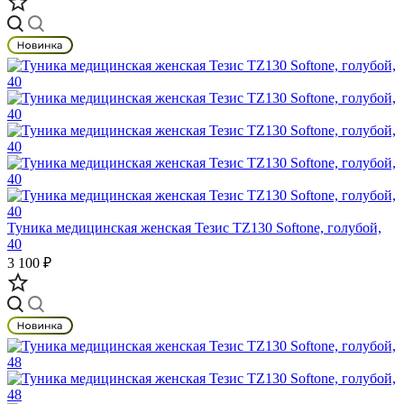
Туника медицинская женская Тезис TZ130 Softone, голубой,
40
3 100 ₽