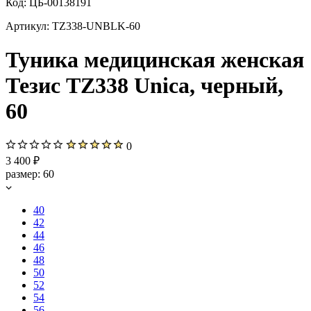
Код:
ЦБ-00138191
Артикул:
TZ338-UNBLK-60
Туника медицинская женская
Тезис TZ338 Unica, черный,
60
0
3 400 ₽
размер:
60
40
42
44
46
48
50
52
54
56