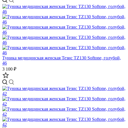
Туника медицинская женская Тезис TZ130 Softone, голубой,
46
3 100 ₽