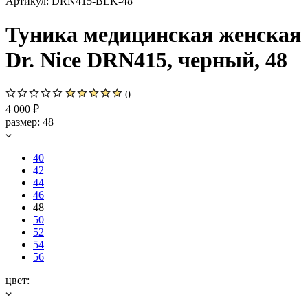
Артикул:
DRN415-BLK-48
Туника медицинская женская
Dr. Nice DRN415, черный, 48
0
4 000 ₽
размер:
48
40
42
44
46
48
50
52
54
56
цвет: