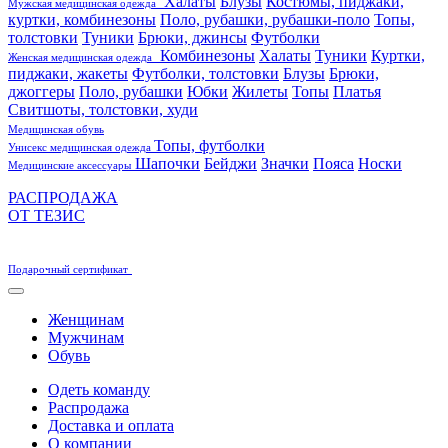
Халаты
Блузы
Костюмы, пиджаки,
Мужская медицинская одежда
куртки, комбинезоны
Поло, рубашки, рубашки-поло
Топы,
толстовки
Туники
Брюки, джинсы
Футболки
Комбинезоны
Халаты
Туники
Куртки,
Женская медицинская одежда
пиджаки, жакеты
Футболки, толстовки
Блузы
Брюки,
джоггеры
Поло, рубашки
Юбки
Жилеты
Топы
Платья
Свитшоты, толстовки, худи
Медицинская обувь
Топы, футболки
Унисекс медицинская одежда
Шапочки
Бейджи
Значки
Пояса
Носки
Медицинские аксессуары
РАСПРОДАЖА
ОТ ТЕЗИС
Подарочный сертификат
Женщинам
Мужчинам
Обувь
Одеть команду
Распродажа
Доставка и оплата
О компании