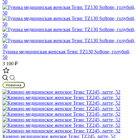
Туника медицинская женская Тезис TZ130 Softone, голубой,
50
3 100 ₽
Кимоно медицинское женское Тезис TZ245, латте, 52