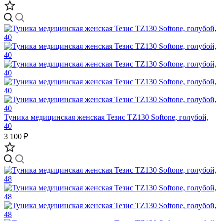
Туника медицинская женская Тезис TZ130 Softone, голубой,
40
3 100 ₽