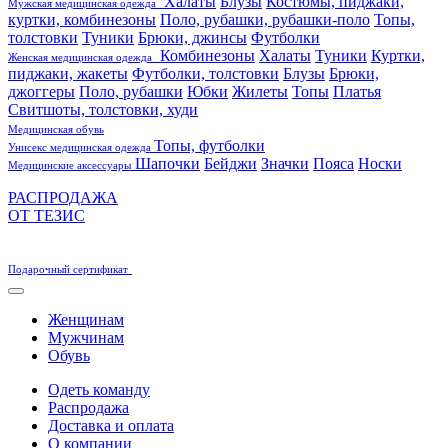
Халаты
Блузы
Костюмы, пиджаки,
Мужская медицинская одежда
куртки, комбинезоны
Поло, рубашки, рубашки-поло
Топы,
толстовки
Туники
Брюки, джинсы
Футболки
Комбинезоны
Халаты
Туники
Куртки,
Женская медицинская одежда
пиджаки, жакеты
Футболки, толстовки
Блузы
Брюки,
джоггеры
Поло, рубашки
Юбки
Жилеты
Топы
Платья
Свитшоты, толстовки, худи
Медицинская обувь
Топы, футболки
Унисекс медицинская одежда
Шапочки
Бейджи
Значки
Пояса
Носки
Медицинские аксессуары
РАСПРОДАЖА
ОТ ТЕЗИС
Подарочный сертификат
Женщинам
Мужчинам
Обувь
Одеть команду
Распродажа
Доставка и оплата
О компании