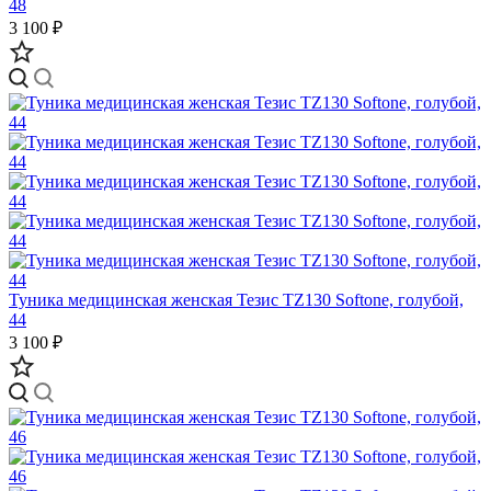
48
3 100 ₽
Туника медицинская женская Тезис TZ130 Softone, голубой,
44
3 100 ₽