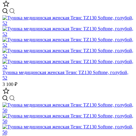
Туника медицинская женская Тезис TZ130 Softone, голубой,
52
3 100 ₽