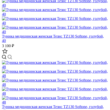
Туника медицинская женская Тезис TZ130 Softone, голубой,
40
3 100 ₽
Туника медицинская женская Тезис TZ130 Softone, голубой,