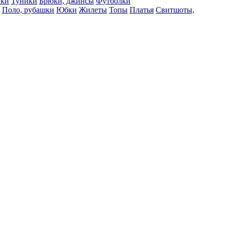
вки
Туники
Брюки, джинсы
Футболки
Поло, рубашки
Юбки
Жилеты
Топы
Платья
Свитшоты,