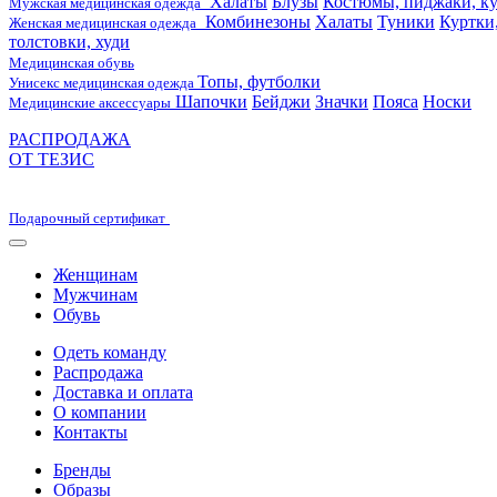
Халаты
Блузы
Костюмы, пиджаки, ку
Мужская медицинская одежда
Комбинезоны
Халаты
Туники
Куртки
Женская медицинская одежда
толстовки, худи
Медицинская обувь
Топы, футболки
Унисекс медицинская одежда
Шапочки
Бейджи
Значки
Пояса
Носки
Медицинские аксессуары
РАСПРОДАЖА
ОТ ТЕЗИС
Подарочный сертификат
Женщинам
Мужчинам
Обувь
Одеть команду
Распродажа
Доставка и оплата
О компании
Контакты
Бренды
Образы