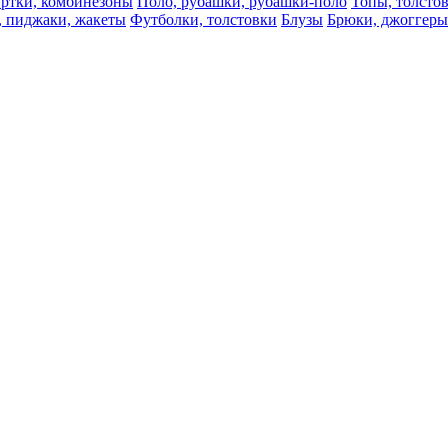
ртки, комбинезоны
Поло, рубашки, рубашки-поло
Топы, толсто
, пиджаки, жакеты
Футболки, толстовки
Блузы
Брюки, джоггеры