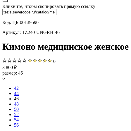
Кликните, чтобы скопировать прямую ссылку
Код:
ЦБ-00139590
Артикул:
TZ240-UNGRH-46
Кимоно медицинское женское Т
0
3 800 ₽
размер:
46
42
44
46
48
50
52
54
56