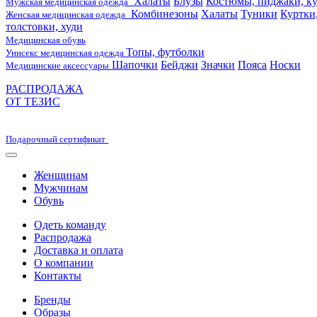
Халаты
Блузы
Костюмы, пиджаки, ку
Мужская медицинская одежда
Комбинезоны
Халаты
Туники
Куртки
Женская медицинская одежда
толстовки, худи
Медицинская обувь
Топы, футболки
Унисекс медицинская одежда
Шапочки
Бейджи
Значки
Пояса
Носки
Медицинские аксессуары
РАСПРОДАЖА
ОТ ТЕЗИС
Подарочный сертификат
Женщинам
Мужчинам
Обувь
Одеть команду
Распродажа
Доставка и оплата
О компании
Контакты
Бренды
Образы