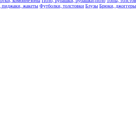
ртки, комбинезоны
Поло, рубашки, рубашки-поло
Топы, толсто
, пиджаки, жакеты
Футболки, толстовки
Блузы
Брюки, джоггеры