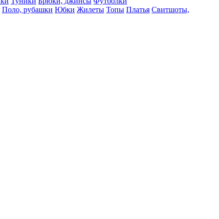
вки
Туники
Брюки, джинсы
Футболки
Поло, рубашки
Юбки
Жилеты
Топы
Платья
Свитшоты,