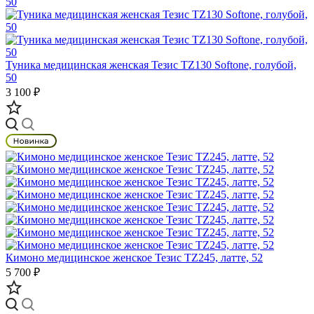
Туника медицинская женская Тезис TZ130 Softone, голубой,
50
3 100 ₽
Кимоно медицинское женское Тезис TZ245, латте, 52
5 700 ₽