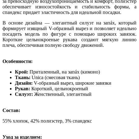
за превосходную воздухопроницаемость и комфорт, полиэстер
обеспечивает износостойкость и стабильность формы, а
спандекс придает эластичность для идеальной посадки.
В основе дизайна — элегантный силуэт на запáх, который
формирует изящный V-образный вырез и позволяет идеально
посадить модель по фигуре с помощью широких завязок.
Короткие цельнокроеные рукава создают мягкую линию
плеча, обеспечивая полную свободу движений.
Особенности:
Крой:
Приталенный, на запáх (кимоно)
Ткань:
Unica (смесовая ткань)
Дизайн:
V-образный вырез, широкие завязки
Рукав:
Короткий, цельнокроеный
Силуэт:
Женственный, элегантный
Состав:
55% хлопок, 42% полиэстер, 3% спандекс
Уход за изделием: