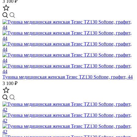
3 100 ₽
Туника медицинская женская Тезис TZ130 Softone, графит, 44
3 100 ₽