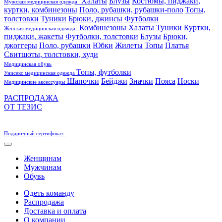
Халаты
Блузы
Костюмы, пиджаки,
Мужская медицинская одежда
куртки, комбинезоны
Поло, рубашки, рубашки-поло
Топы,
толстовки
Туники
Брюки, джинсы
Футболки
Комбинезоны
Халаты
Туники
Куртки,
Женская медицинская одежда
пиджаки, жакеты
Футболки, толстовки
Блузы
Брюки,
джоггеры
Поло, рубашки
Юбки
Жилеты
Топы
Платья
Свитшоты, толстовки, худи
Медицинская обувь
Топы, футболки
Унисекс медицинская одежда
Шапочки
Бейджи
Значки
Пояса
Носки
Медицинские аксессуары
РАСПРОДАЖА
ОТ ТЕЗИС
Подарочный сертификат
Женщинам
Мужчинам
Обувь
Одеть команду
Распродажа
Доставка и оплата
О компании