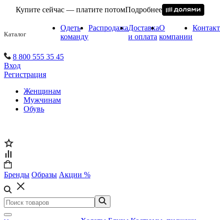
Купите сейчас — платите потом
Подробнее
Одеть
Распродажа
Доставка
О
Контак
Каталог
команду
и оплата
компании
8 800 555 35 45
Вход
Регистрация
Женщинам
Мужчинам
Обувь
Бренды
Образы
Акции %