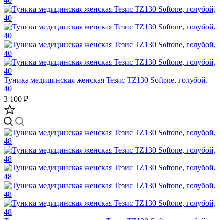
Туника медицинская женская Тезис TZ130 Softone, голубой,
40
3 100 ₽