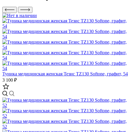
Туника медицинская женская Тезис TZ130 Softone, графит, 54
3 100 ₽