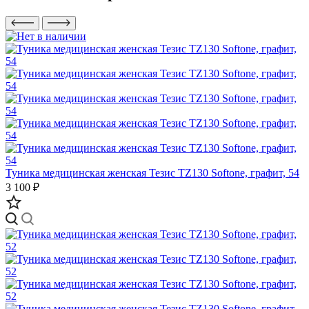
Туника медицинская женская Тезис TZ130 Softone, графит, 54
3 100 ₽