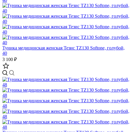
Туника медицинская женская Тезис TZ130 Softone, голубой,
40
3 100 ₽