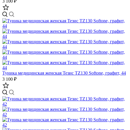
3 100 ₽
Туника медицинская женская Тезис TZ130 Softone, графит, 44
3 100 ₽