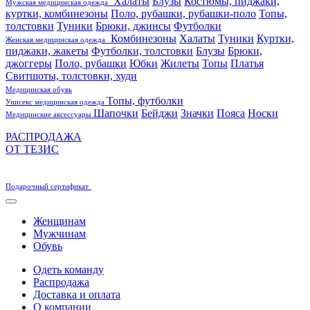
Халаты
Блузы
Костюмы, пиджаки,
Мужская медицинская одежда
куртки, комбинезоны
Поло, рубашки, рубашки-поло
Топы,
толстовки
Туники
Брюки, джинсы
Футболки
Комбинезоны
Халаты
Туники
Куртки,
Женская медицинская одежда
пиджаки, жакеты
Футболки, толстовки
Блузы
Брюки,
джоггеры
Поло, рубашки
Юбки
Жилеты
Топы
Платья
Свитшоты, толстовки, худи
Медицинская обувь
Топы, футболки
Унисекс медицинская одежда
Шапочки
Бейджи
Значки
Пояса
Носки
Медицинские аксессуары
РАСПРОДАЖА
ОТ ТЕЗИС
Подарочный сертификат
Женщинам
Мужчинам
Обувь
Одеть команду
Распродажа
Доставка и оплата
О компании