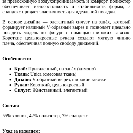
за превосходную воздухопроницаемость и комфорт, полиэстер
обеспечивает износостойкость и стабильность формы, а
спандекс придает эластичность для идеальной посадки.
В основе дизайна — элегантный силуэт на запáх, который
формирует изящный V-образный вырез и позволяет идеально
посадить модель по фигуре с помощью широких завязок.
Короткие цельнокроеные рукава создают мягкую линию
плеча, обеспечивая полную свободу движений.
Особенности:
Крой:
Приталенный, на запáх (кимоно)
Ткань:
Unica (смесовая ткань)
Дизайн:
V-образный вырез, широкие завязки
Рукав:
Короткий, цельнокроеный
Силуэт:
Женственный, элегантный
Состав:
55% хлопок, 42% полиэстер, 3% спандекс
Уход за изделием: