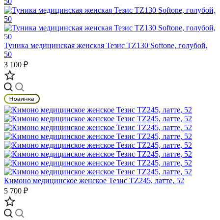
Туника медицинская женская Тезис TZ130 Softone, голубой,
50
3 100 ₽
Кимоно медицинское женское Тезис TZ245, латте, 52
5 700 ₽