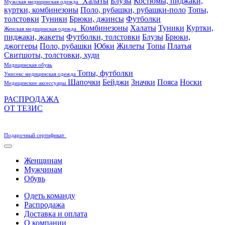
Халаты
Блузы
Костюмы, пиджаки,
Мужская медицинская одежда
куртки, комбинезоны
Поло, рубашки, рубашки-поло
Топы,
толстовки
Туники
Брюки, джинсы
Футболки
Комбинезоны
Халаты
Туники
Куртки,
Женская медицинская одежда
пиджаки, жакеты
Футболки, толстовки
Блузы
Брюки,
джоггеры
Поло, рубашки
Юбки
Жилеты
Топы
Платья
Свитшоты, толстовки, худи
Медицинская обувь
Топы, футболки
Унисекс медицинская одежда
Шапочки
Бейджи
Значки
Пояса
Носки
Медицинские аксессуары
РАСПРОДАЖА
ОТ ТЕЗИС
Подарочный сертификат
Женщинам
Мужчинам
Обувь
Одеть команду
Распродажа
Доставка и оплата
О компании