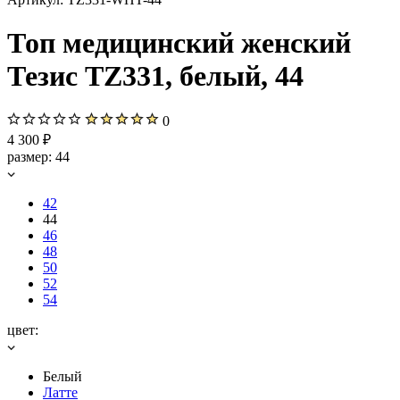
Топ медицинский женский
Тезис TZ331, белый, 44
0
4 300 ₽
размер:
44
42
44
46
48
50
52
54
цвет:
Белый
Латте