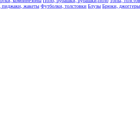
ртки, комбинезоны
Поло, рубашки, рубашки-поло
Топы, толсто
, пиджаки, жакеты
Футболки, толстовки
Блузы
Брюки, джоггеры