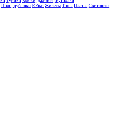
вки
Туники
Брюки, джинсы
Футболки
Поло, рубашки
Юбки
Жилеты
Топы
Платья
Свитшоты,