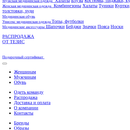
Халаты
Блузы
Костюмы, пиджаки, ку
Мужская медицинская одежда
Комбинезоны
Халаты
Туники
Куртки
Женская медицинская одежда
толстовки, худи
Медицинская обувь
Топы, футболки
Унисекс медицинская одежда
Шапочки
Бейджи
Значки
Пояса
Носки
Медицинские аксессуары
РАСПРОДАЖА
ОТ ТЕЗИС
Подарочный сертификат
Женщинам
Мужчинам
Обувь
Одеть команду
Распродажа
Доставка и оплата
О компании
Контакты
Бренды
Образы