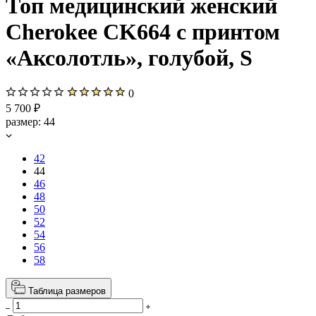
Топ медицинский женский
Cherokee CK664 с принтом
«Аксолотль», голубой, S
0
5 700 ₽
размер:
44
42
44
46
48
50
52
54
56
58
Таблица размеров