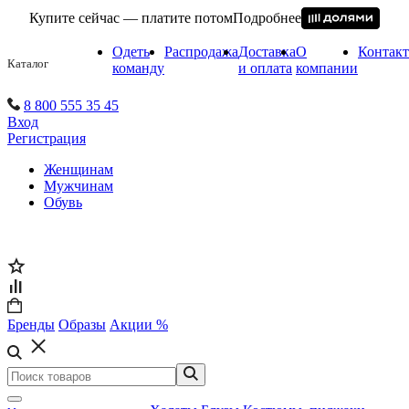
Купите сейчас — платите потом
Подробнее
Одеть
Распродажа
Доставка
О
Контак
Каталог
команду
и оплата
компании
8 800 555 35 45
Вход
Регистрация
Женщинам
Мужчинам
Обувь
Бренды
Образы
Акции %