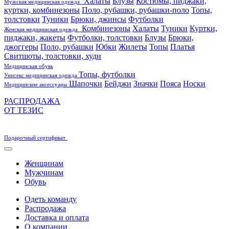
Халаты
Блузы
Костюмы, пиджаки,
Мужская медицинская одежда
куртки, комбинезоны
Поло, рубашки, рубашки-поло
Топы,
толстовки
Туники
Брюки, джинсы
Футболки
Комбинезоны
Халаты
Туники
Куртки,
Женская медицинская одежда
пиджаки, жакеты
Футболки, толстовки
Блузы
Брюки,
джоггеры
Поло, рубашки
Юбки
Жилеты
Топы
Платья
Свитшоты, толстовки, худи
Медицинская обувь
Топы, футболки
Унисекс медицинская одежда
Шапочки
Бейджи
Значки
Пояса
Носки
Медицинские аксессуары
РАСПРОДАЖА
ОТ ТЕЗИС
Подарочный сертификат
Женщинам
Мужчинам
Обувь
Одеть команду
Распродажа
Доставка и оплата
О компании