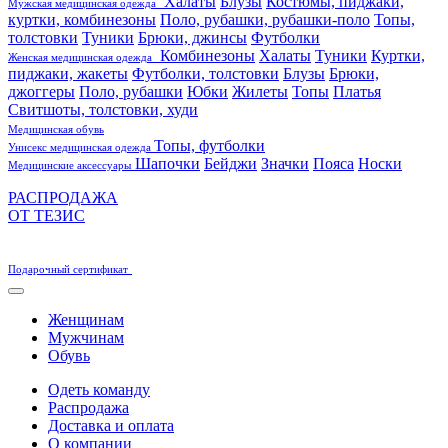
Халаты
Блузы
Костюмы, пиджаки,
Мужская медицинская одежда
куртки, комбинезоны
Поло, рубашки, рубашки-поло
Топы,
толстовки
Туники
Брюки, джинсы
Футболки
Комбинезоны
Халаты
Туники
Куртки,
Женская медицинская одежда
пиджаки, жакеты
Футболки, толстовки
Блузы
Брюки,
джоггеры
Поло, рубашки
Юбки
Жилеты
Топы
Платья
Свитшоты, толстовки, худи
Медицинская обувь
Топы, футболки
Унисекс медицинская одежда
Шапочки
Бейджи
Значки
Пояса
Носки
Медицинские аксессуары
РАСПРОДАЖА
ОТ ТЕЗИС
Подарочный сертификат
Женщинам
Мужчинам
Обувь
Одеть команду
Распродажа
Доставка и оплата
О компании