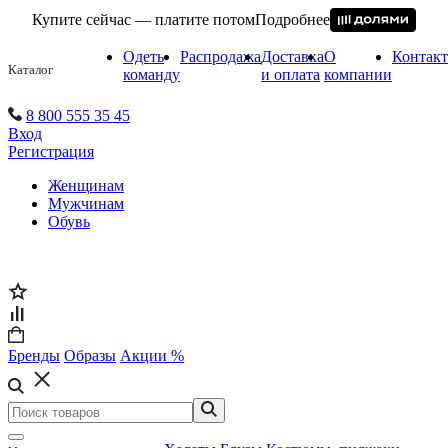
Купите сейчас — платите потом
Подробнее
Одеть
Распродажа
Доставка
О
Контак
Каталог
команду
и оплата
компании
8 800 555 35 45
Вход
Регистрация
Женщинам
Мужчинам
Обувь
Бренды
Образы
Акции %