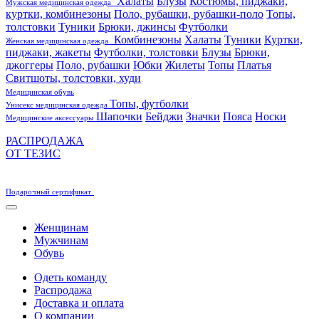
Халаты
Блузы
Костюмы, пиджаки,
Мужская медицинская одежда
куртки, комбинезоны
Поло, рубашки, рубашки-поло
Топы,
толстовки
Туники
Брюки, джинсы
Футболки
Комбинезоны
Халаты
Туники
Куртки,
Женская медицинская одежда
пиджаки, жакеты
Футболки, толстовки
Блузы
Брюки,
джоггеры
Поло, рубашки
Юбки
Жилеты
Топы
Платья
Свитшоты, толстовки, худи
Медицинская обувь
Топы, футболки
Унисекс медицинская одежда
Шапочки
Бейджи
Значки
Пояса
Носки
Медицинские аксессуары
РАСПРОДАЖА
ОТ ТЕЗИС
Подарочный сертификат
Женщинам
Мужчинам
Обувь
Одеть команду
Распродажа
Доставка и оплата
О компании