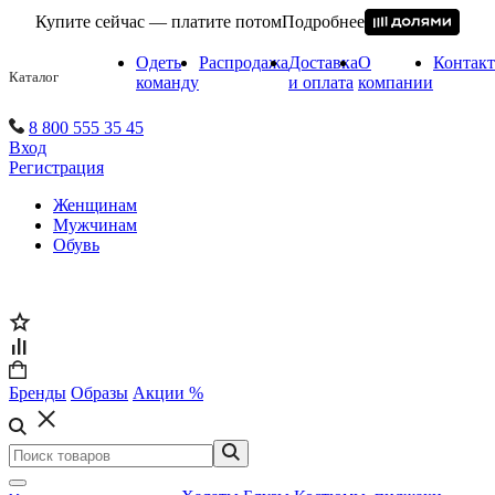
Купите сейчас — платите потом
Подробнее
Одеть
Распродажа
Доставка
О
Контак
Каталог
команду
и оплата
компании
8 800 555 35 45
Вход
Регистрация
Женщинам
Мужчинам
Обувь
Бренды
Образы
Акции %