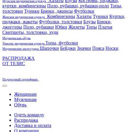
Халаты
Блузы
Костюмы, пиджаки,
Мужская медицинская одежда
куртки, комбинезоны
Поло, рубашки, рубашки-поло
Топы,
толстовки
Туники
Брюки, джинсы
Футболки
Комбинезоны
Халаты
Туники
Куртки,
Женская медицинская одежда
пиджаки, жакеты
Футболки, толстовки
Блузы
Брюки,
джоггеры
Поло, рубашки
Юбки
Жилеты
Топы
Платья
Свитшоты, толстовки, худи
Медицинская обувь
Топы, футболки
Унисекс медицинская одежда
Шапочки
Бейджи
Значки
Пояса
Носки
Медицинские аксессуары
РАСПРОДАЖА
ОТ ТЕЗИС
Подарочный сертификат
Женщинам
Мужчинам
Обувь
Одеть команду
Распродажа
Доставка и оплата
О компании