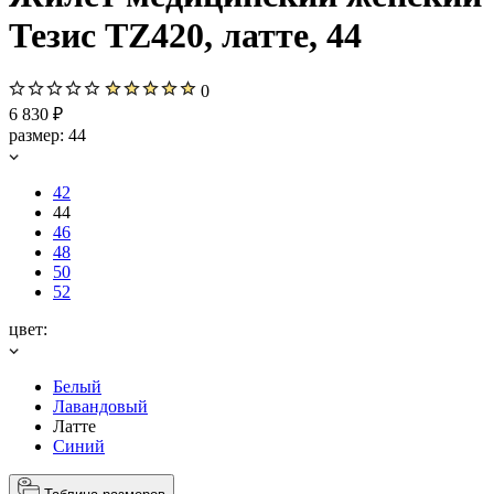
Тезис TZ420, латте, 44
0
6 830 ₽
размер:
44
42
44
46
48
50
52
цвет:
Белый
Лавандовый
Латте
Синий