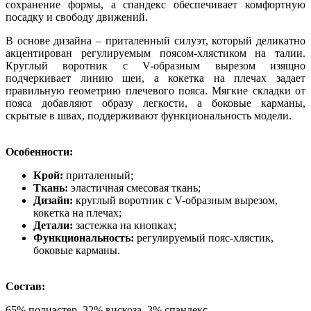
сохранение формы, а спандекс обеспечивает комфортную
посадку и свободу движений.
В основе дизайна – приталенный силуэт, который деликатно
акцентирован регулируемым поясом-хлястиком на талии.
Круглый воротник с V-образным вырезом изящно
подчеркивает линию шеи, а кокетка на плечах задает
правильную геометрию плечевого пояса. Мягкие складки от
пояса добавляют образу легкости, а боковые карманы,
скрытые в швах, поддерживают функциональность модели.
Особенности:
Крой:
приталенный;
Ткань:
эластичная смесовая ткань;
Дизайн:
круглый воротник с V-образным вырезом,
кокетка на плечах;
Детали:
застежка на кнопках;
Функциональность:
регулируемый пояс-хлястик,
боковые карманы.
Состав:
65% полиэстер, 32% вискоза, 3% спандекс