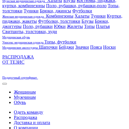
Халаты
Блузы
Костюмы, пиджаки,
Мужская медицинская одежда
куртки, комбинезоны
Поло, рубашки, рубашки-поло
Топы,
толстовки
Туники
Брюки, джинсы
Футболки
Комбинезоны
Халаты
Туники
Куртки,
Женская медицинская одежда
пиджаки, жакеты
Футболки, толстовки
Блузы
Брюки,
джоггеры
Поло, рубашки
Юбки
Жилеты
Топы
Платья
Свитшоты, толстовки, худи
Медицинская обувь
Топы, футболки
Унисекс медицинская одежда
Шапочки
Бейджи
Значки
Пояса
Носки
Медицинские аксессуары
РАСПРОДАЖА
ОТ ТЕЗИС
Подарочный сертификат
Женщинам
Мужчинам
Обувь
Одеть команду
Распродажа
Доставка и оплата
О компании