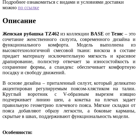
Подробнее ознакомиться с видами и условиями доставки
можно
по ссылке
Описание
Женская рубашка TZ462
из коллекции
BASE
от
Тезис
– это
сочетание женственного силуэта, современного дизайна и
функционального комфорта. Модель выполнена из
высокотехнологичной смесовой ткани: вискоза в составе
придает материалу исключительную мягкость и красивое
драпирование, полиэстер отвечает за износостойкость и
сохранение формы, а спандекс обеспечивает комфортную
посадку и свободу движений.
В основе дизайна – приталенный силуэт, который деликатно
акцентирован регулируемым поясом-хлястиком на талии.
Круглый воротник с V-образным вырезом изящно
подчеркивает линию шеи, а кокетка на плечах задает
правильную геометрию плечевого пояса. Мягкие складки от
пояса добавляют образу легкости, а боковые карманы,
скрытые в швах, поддерживают функциональность модели.
Особенности: