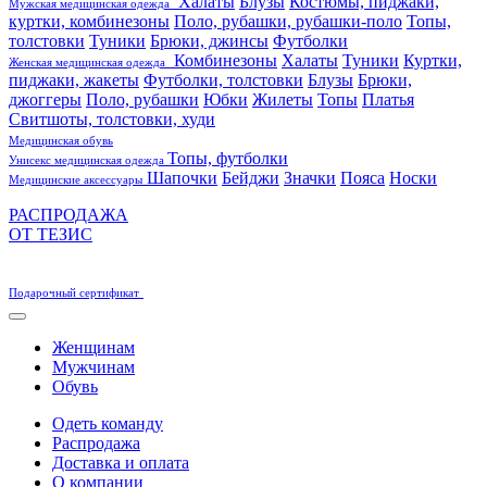
Халаты
Блузы
Костюмы, пиджаки,
Мужская медицинская одежда
куртки, комбинезоны
Поло, рубашки, рубашки-поло
Топы,
толстовки
Туники
Брюки, джинсы
Футболки
Комбинезоны
Халаты
Туники
Куртки,
Женская медицинская одежда
пиджаки, жакеты
Футболки, толстовки
Блузы
Брюки,
джоггеры
Поло, рубашки
Юбки
Жилеты
Топы
Платья
Свитшоты, толстовки, худи
Медицинская обувь
Топы, футболки
Унисекс медицинская одежда
Шапочки
Бейджи
Значки
Пояса
Носки
Медицинские аксессуары
РАСПРОДАЖА
ОТ ТЕЗИС
Подарочный сертификат
Женщинам
Мужчинам
Обувь
Одеть команду
Распродажа
Доставка и оплата
О компании