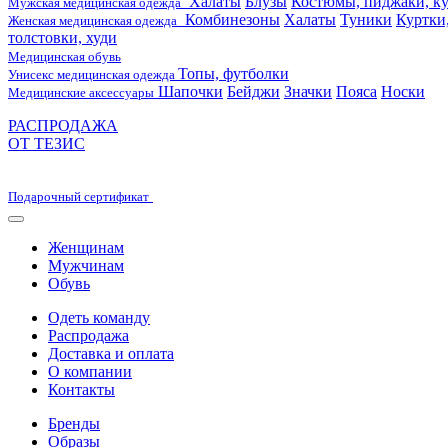
Халаты
Блузы
Костюмы, пиджаки, ку
Мужская медицинская одежда
Комбинезоны
Халаты
Туники
Куртки
Женская медицинская одежда
толстовки, худи
Медицинская обувь
Топы, футболки
Унисекс медицинская одежда
Шапочки
Бейджи
Значки
Пояса
Носки
Медицинские аксессуары
РАСПРОДАЖА
ОТ ТЕЗИС
Подарочный сертификат
Женщинам
Мужчинам
Обувь
Одеть команду
Распродажа
Доставка и оплата
О компании
Контакты
Бренды
Образы