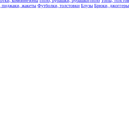
ртки, комбинезоны
Поло, рубашки, рубашки-поло
Топы, толсто
, пиджаки, жакеты
Футболки, толстовки
Блузы
Брюки, джоггеры