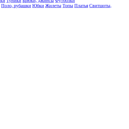
вки
Туники
Брюки, джинсы
Футболки
Поло, рубашки
Юбки
Жилеты
Топы
Платья
Свитшоты,