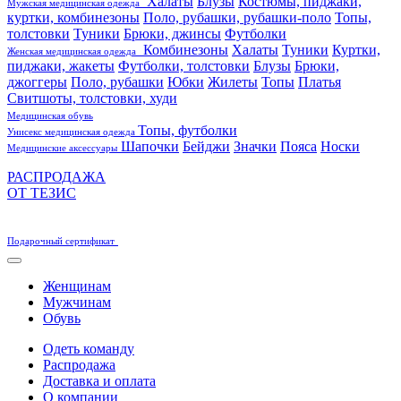
Халаты
Блузы
Костюмы, пиджаки,
Мужская медицинская одежда
куртки, комбинезоны
Поло, рубашки, рубашки-поло
Топы,
толстовки
Туники
Брюки, джинсы
Футболки
Комбинезоны
Халаты
Туники
Куртки,
Женская медицинская одежда
пиджаки, жакеты
Футболки, толстовки
Блузы
Брюки,
джоггеры
Поло, рубашки
Юбки
Жилеты
Топы
Платья
Свитшоты, толстовки, худи
Медицинская обувь
Топы, футболки
Унисекс медицинская одежда
Шапочки
Бейджи
Значки
Пояса
Носки
Медицинские аксессуары
РАСПРОДАЖА
ОТ ТЕЗИС
Подарочный сертификат
Женщинам
Мужчинам
Обувь
Одеть команду
Распродажа
Доставка и оплата
О компании