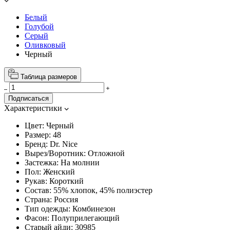
Белый
Голубой
Серый
Оливковый
Черный
Таблица размеров
Подписаться
Характеристики
Цвет:
Черный
Размер:
48
Бренд:
Dr. Nice
Вырез/Воротник:
Отложной
Застежка:
На молнии
Пол:
Женский
Рукав:
Короткий
Состав:
55% хлопок, 45% полиэстер
Страна:
Россия
Тип одежды:
Комбинезон
Фасон:
Полуприлегающий
Старый айди:
30985