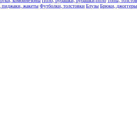
ртки, комбинезоны
Поло, рубашки, рубашки-поло
Топы, толсто
, пиджаки, жакеты
Футболки, толстовки
Блузы
Брюки, джоггеры