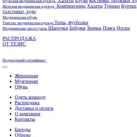
Халаты
Блузы
Костюмы, пиджаки, ку
Мужская медицинская одежда
Комбинезоны
Халаты
Туники
Куртки
Женская медицинская одежда
толстовки, худи
Медицинская обувь
Топы, футболки
Унисекс медицинская одежда
Шапочки
Бейджи
Значки
Пояса
Носки
Медицинские аксессуары
РАСПРОДАЖА
ОТ ТЕЗИС
Подарочный сертификат
Женщинам
Мужчинам
Обувь
Одеть команду
Распродажа
Доставка и оплата
О компании
Контакты
Бренды
Образы