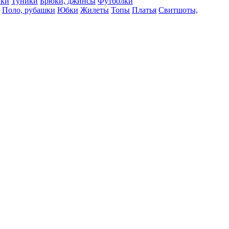
вки
Туники
Брюки, джинсы
Футболки
Поло, рубашки
Юбки
Жилеты
Топы
Платья
Свитшоты,