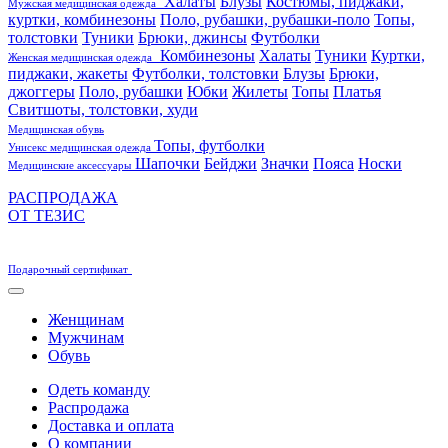
Халаты
Блузы
Костюмы, пиджаки,
Мужская медицинская одежда
куртки, комбинезоны
Поло, рубашки, рубашки-поло
Топы,
толстовки
Туники
Брюки, джинсы
Футболки
Комбинезоны
Халаты
Туники
Куртки,
Женская медицинская одежда
пиджаки, жакеты
Футболки, толстовки
Блузы
Брюки,
джоггеры
Поло, рубашки
Юбки
Жилеты
Топы
Платья
Свитшоты, толстовки, худи
Медицинская обувь
Топы, футболки
Унисекс медицинская одежда
Шапочки
Бейджи
Значки
Пояса
Носки
Медицинские аксессуары
РАСПРОДАЖА
ОТ ТЕЗИС
Подарочный сертификат
Женщинам
Мужчинам
Обувь
Одеть команду
Распродажа
Доставка и оплата
О компании