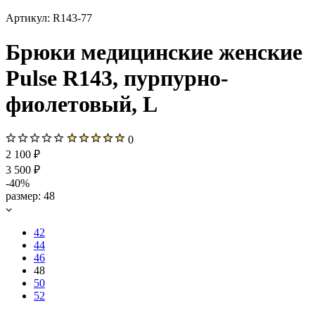
Артикул:
R143-77
Брюки медицинские женские
Pulse R143, пурпурно-
фиолетовый, L
0
2 100 ₽
3 500 ₽
-40%
размер:
48
42
44
46
48
50
52