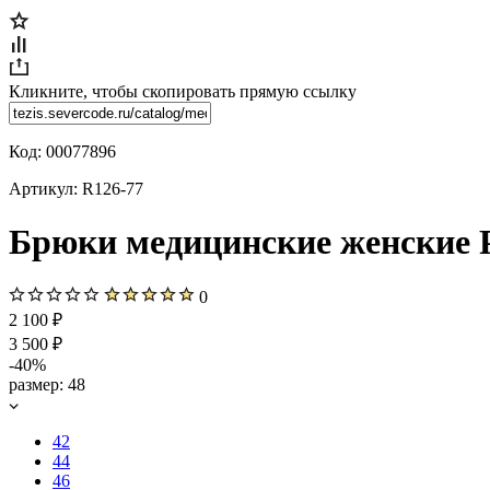
Кликните, чтобы скопировать прямую ссылку
Код:
00077896
Артикул:
R126-77
Брюки медицинские женские P
0
2 100 ₽
3 500 ₽
-40%
размер:
48
42
44
46