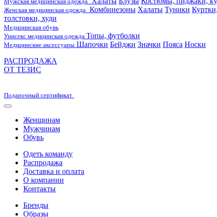
Халаты
Блузы
Костюмы, пиджаки, ку
Мужская медицинская одежда
Комбинезоны
Халаты
Туники
Куртки
Женская медицинская одежда
толстовки, худи
Медицинская обувь
Топы, футболки
Унисекс медицинская одежда
Шапочки
Бейджи
Значки
Пояса
Носки
Медицинские аксессуары
РАСПРОДАЖА
ОТ ТЕЗИС
Подарочный сертификат
Женщинам
Мужчинам
Обувь
Одеть команду
Распродажа
Доставка и оплата
О компании
Контакты
Бренды
Образы