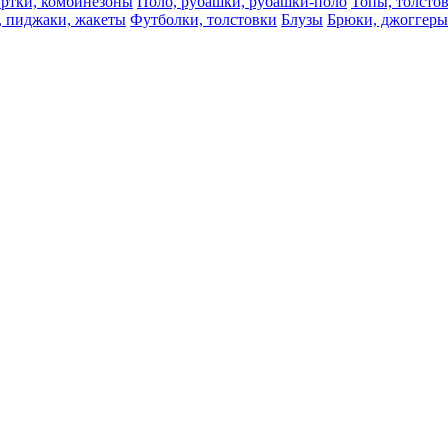
ртки, комбинезоны
Поло, рубашки, рубашки-поло
Топы, толсто
, пиджаки, жакеты
Футболки, толстовки
Блузы
Брюки, джоггеры