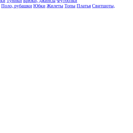
вки
Туники
Брюки, джинсы
Футболки
Поло, рубашки
Юбки
Жилеты
Топы
Платья
Свитшоты,