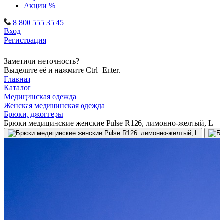
Акции %
8 800 555 35 45
Вход
Регистрация
Заметили неточность?
Выделите её и нажмите Ctrl+Enter.
Главная
Каталог
Медицинская одежда
Женская медицинская одежда
Брюки, джоггеры
Брюки медицинские женские Pulse R126, лимонно-желтый, L