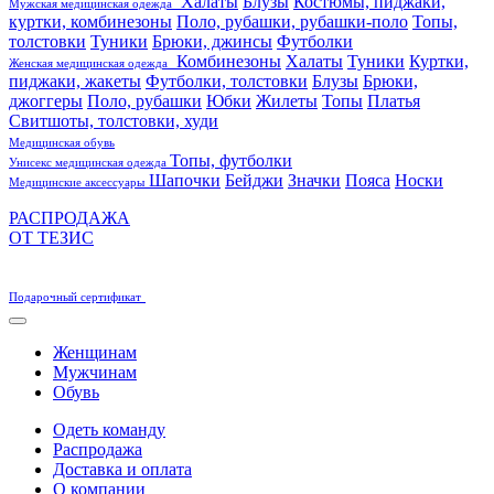
Халаты
Блузы
Костюмы, пиджаки,
Мужская медицинская одежда
куртки, комбинезоны
Поло, рубашки, рубашки-поло
Топы,
толстовки
Туники
Брюки, джинсы
Футболки
Комбинезоны
Халаты
Туники
Куртки,
Женская медицинская одежда
пиджаки, жакеты
Футболки, толстовки
Блузы
Брюки,
джоггеры
Поло, рубашки
Юбки
Жилеты
Топы
Платья
Свитшоты, толстовки, худи
Медицинская обувь
Топы, футболки
Унисекс медицинская одежда
Шапочки
Бейджи
Значки
Пояса
Носки
Медицинские аксессуары
РАСПРОДАЖА
ОТ ТЕЗИС
Подарочный сертификат
Женщинам
Мужчинам
Обувь
Одеть команду
Распродажа
Доставка и оплата
О компании