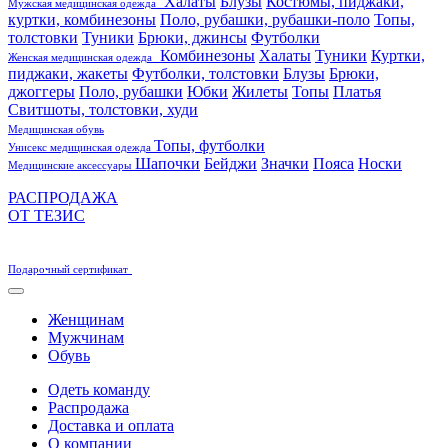
Халаты
Блузы
Костюмы, пиджаки,
Мужская медицинская одежда
куртки, комбинезоны
Поло, рубашки, рубашки-поло
Топы,
толстовки
Туники
Брюки, джинсы
Футболки
Комбинезоны
Халаты
Туники
Куртки,
Женская медицинская одежда
пиджаки, жакеты
Футболки, толстовки
Блузы
Брюки,
джоггеры
Поло, рубашки
Юбки
Жилеты
Топы
Платья
Свитшоты, толстовки, худи
Медицинская обувь
Топы, футболки
Унисекс медицинская одежда
Шапочки
Бейджи
Значки
Пояса
Носки
Медицинские аксессуары
РАСПРОДАЖА
ОТ ТЕЗИС
Подарочный сертификат
Женщинам
Мужчинам
Обувь
Одеть команду
Распродажа
Доставка и оплата
О компании