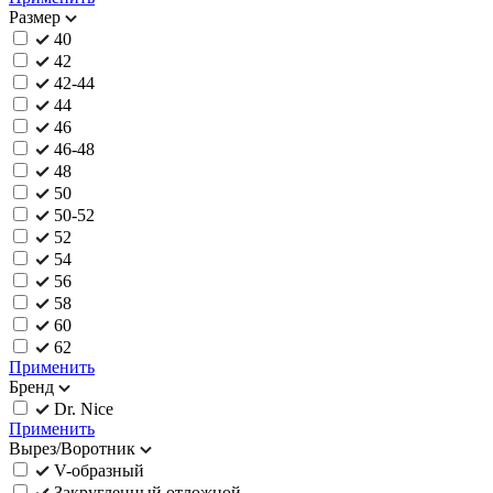
Размер
40
42
42-44
44
46
46-48
48
50
50-52
52
54
56
58
60
62
Применить
Бренд
Dr. Nice
Применить
Вырез/Воротник
V-образный
Закругленный отложной