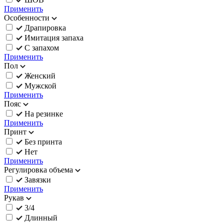
Применить
Особенности
Драпировка
Имитация запаха
С запахом
Применить
Пол
Женский
Мужской
Применить
Пояс
На резинке
Применить
Принт
Без принта
Нет
Применить
Регулировка объема
Завязки
Применить
Рукав
3/4
Длинный