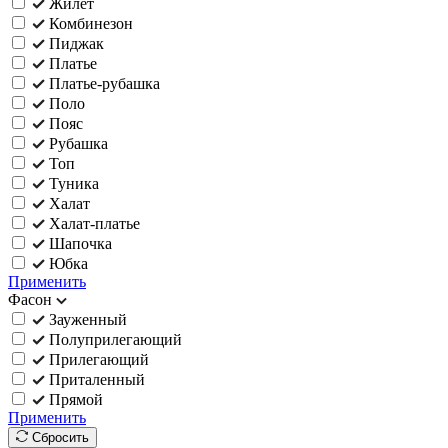
Жилет
Комбинезон
Пиджак
Платье
Платье-рубашка
Поло
Пояс
Рубашка
Топ
Туника
Халат
Халат-платье
Шапочка
Юбка
Применить
Фасон
Зауженный
Полуприлегающий
Прилегающий
Приталенный
Прямой
Применить
Сбросить