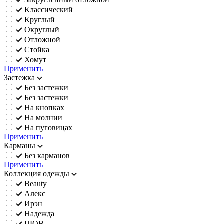
Классический
Круглый
Округлый
Отложной
Стойка
Хомут
Применить
Застежка
Без застежки
Без застежки
На кнопках
На молнии
На пуговицах
Применить
Карманы
Без карманов
Применить
Коллекция одежды
Beauty
Алекс
Ирэн
Надежда
ШОВ