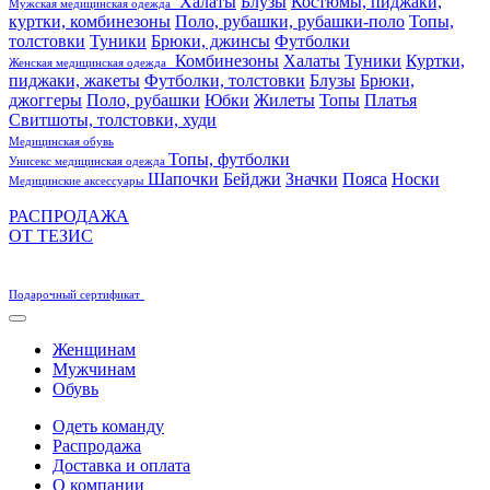
Халаты
Блузы
Костюмы, пиджаки,
Мужская медицинская одежда
куртки, комбинезоны
Поло, рубашки, рубашки-поло
Топы,
толстовки
Туники
Брюки, джинсы
Футболки
Комбинезоны
Халаты
Туники
Куртки,
Женская медицинская одежда
пиджаки, жакеты
Футболки, толстовки
Блузы
Брюки,
джоггеры
Поло, рубашки
Юбки
Жилеты
Топы
Платья
Свитшоты, толстовки, худи
Медицинская обувь
Топы, футболки
Унисекс медицинская одежда
Шапочки
Бейджи
Значки
Пояса
Носки
Медицинские аксессуары
РАСПРОДАЖА
ОТ ТЕЗИС
Подарочный сертификат
Женщинам
Мужчинам
Обувь
Одеть команду
Распродажа
Доставка и оплата
О компании