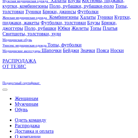
Халаты
Блузы
Костюмы, пиджаки,
Мужская медицинская одежда
куртки, комбинезоны
Поло, рубашки, рубашки-поло
Топы,
толстовки
Туники
Брюки, джинсы
Футболки
Комбинезоны
Халаты
Туники
Куртки,
Женская медицинская одежда
пиджаки, жакеты
Футболки, толстовки
Блузы
Брюки,
джоггеры
Поло, рубашки
Юбки
Жилеты
Топы
Платья
Свитшоты, толстовки, худи
Медицинская обувь
Топы, футболки
Унисекс медицинская одежда
Шапочки
Бейджи
Значки
Пояса
Носки
Медицинские аксессуары
РАСПРОДАЖА
ОТ ТЕЗИС
Подарочный сертификат
Женщинам
Мужчинам
Обувь
Одеть команду
Распродажа
Доставка и оплата
О компании