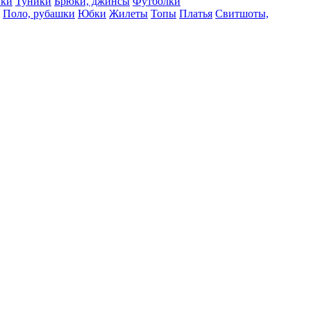
вки
Туники
Брюки, джинсы
Футболки
Поло, рубашки
Юбки
Жилеты
Топы
Платья
Свитшоты,