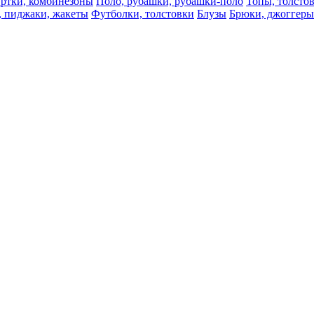
ртки, комбинезоны
Поло, рубашки, рубашки-поло
Топы, толсто
, пиджаки, жакеты
Футболки, толстовки
Блузы
Брюки, джоггеры