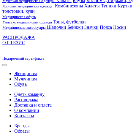
Халаты
Блузы
Костюмы, пиджаки, ку
Мужская медицинская одежда
Комбинезоны
Халаты
Туники
Куртки
Женская медицинская одежда
толстовки, худи
Медицинская обувь
Топы, футболки
Унисекс медицинская одежда
Шапочки
Бейджи
Значки
Пояса
Носки
Медицинские аксессуары
РАСПРОДАЖА
ОТ ТЕЗИС
Подарочный сертификат
Женщинам
Мужчинам
Обувь
Одеть команду
Распродажа
Доставка и оплата
О компании
Контакты
Бренды
Образы