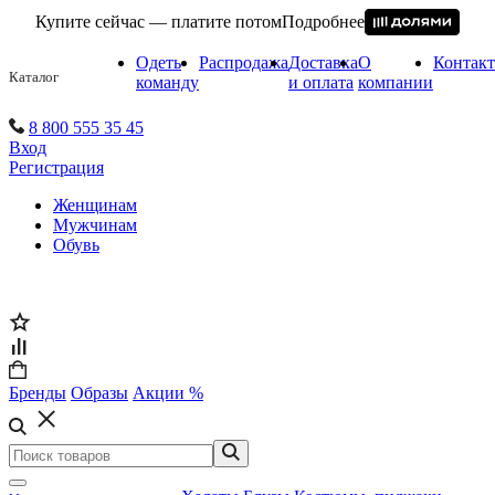
Купите сейчас — платите потом
Подробнее
Одеть
Распродажа
Доставка
О
Контак
Каталог
команду
и оплата
компании
8 800 555 35 45
Вход
Регистрация
Женщинам
Мужчинам
Обувь
Бренды
Образы
Акции %