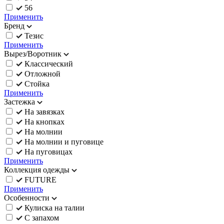
56
Применить
Бренд
Тезис
Применить
Вырез/Воротник
Классический
Отложной
Стойка
Применить
Застежка
На завязках
На кнопках
На молнии
На молнии и пуговице
На пуговицах
Применить
Коллекция одежды
FUTURE
Применить
Особенности
Кулиска на талии
С запахом