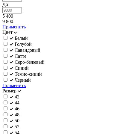
До
5 400
9 800
Применить
Цвет
Белый
Голубой
Лавандовый
Латте
Серо-бежевый
Синий
Темно-синий
Черный
Применить
Размер
42
44
46
48
50
52
54