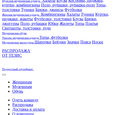
Халаты
Блузы
Костюмы, пиджаки,
Мужская медицинская одежда
куртки, комбинезоны
Поло, рубашки, рубашки-поло
Топы,
толстовки
Туники
Брюки, джинсы
Футболки
Комбинезоны
Халаты
Туники
Куртки,
Женская медицинская одежда
пиджаки, жакеты
Футболки, толстовки
Блузы
Брюки,
джоггеры
Поло, рубашки
Юбки
Жилеты
Топы
Платья
Свитшоты, толстовки, худи
Медицинская обувь
Топы, футболки
Унисекс медицинская одежда
Шапочки
Бейджи
Значки
Пояса
Носки
Медицинские аксессуары
РАСПРОДАЖА
ОТ ТЕЗИС
Подарочный сертификат
Женщинам
Мужчинам
Обувь
Одеть команду
Распродажа
Доставка и оплата
О компании