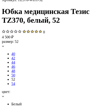
Юбка медицинская Тезис
TZ370, белый, 52
0
4 500 ₽
размер:
52
40
42
44
46
48
50
52
54
цвет:
Белый