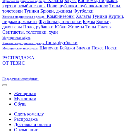
Халаты
Блузы
Костюмы, пиджаки,
Мужская медицинская одежда
куртки, комбинезоны
Поло, рубашки, рубашки-поло
Топы,
толстовки
Туники
Брюки, джинсы
Футболки
Комбинезоны
Халаты
Туники
Куртки,
Женская медицинская одежда
пиджаки, жакеты
Футболки, толстовки
Блузы
Брюки,
джоггеры
Поло, рубашки
Юбки
Жилеты
Топы
Платья
Свитшоты, толстовки, худи
Медицинская обувь
Топы, футболки
Унисекс медицинская одежда
Шапочки
Бейджи
Значки
Пояса
Носки
Медицинские аксессуары
РАСПРОДАЖА
ОТ ТЕЗИС
Подарочный сертификат
Женщинам
Мужчинам
Обувь
Одеть команду
Распродажа
Доставка и оплата
О компании