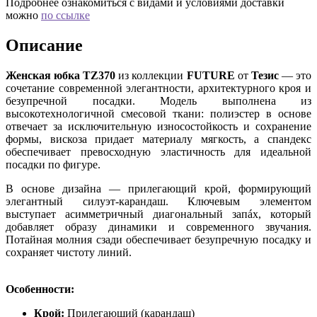
Подробнее ознакомиться с видами и условиями доставки
можно
по ссылке
Описание
Женская юбка TZ370
из коллекции
FUTURE
от
Тезис
— это
сочетание современной элегантности, архитектурного кроя и
безупречной посадки. Модель выполнена из
высокотехнологичной смесовой ткани: полиэстер в основе
отвечает за исключительную износостойкость и сохранение
формы, вискоза придает материалу мягкость, а спандекс
обеспечивает превосходную эластичность для идеальной
посадки по фигуре.
В основе дизайна — прилегающий крой, формирующий
элегантный силуэт-карандаш. Ключевым элементом
выступает асимметричный диагональный запáх, который
добавляет образу динамики и современного звучания.
Потайная молния сзади обеспечивает безупречную посадку и
сохраняет чистоту линий.
Особенности:
Крой:
Прилегающий (карандаш)